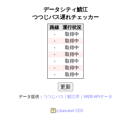
データシティ鯖江
つつじバス遅れチェッカー
路線
運行状況
-
取得中
-
取得中
-
取得中
-
取得中
-
取得中
-
取得中
-
取得中
更新
データ提供：
つつじバス / 鯖江市｜WEB APIデータ
(c)taisukef CED