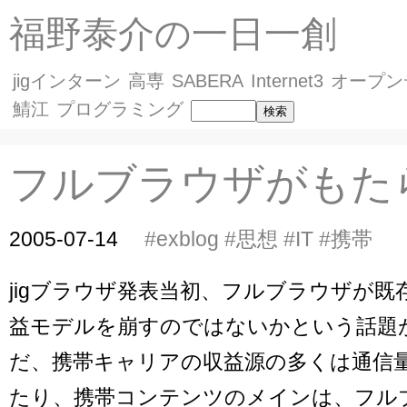
福野泰介の一日一創
jigインターン
高専
SABERA
Internet3
オープン
鯖江
プログラミング
フルブラウザがもた
2005-07-14
#exblog
#思想
#IT
#携帯
jigブラウザ発表当初、フルブラウザが既
益モデルを崩すのではないかという話題
だ、携帯キャリアの収益源の多くは通信
たり、携帯コンテンツのメインは、フル