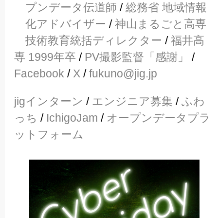
プンデータ伝道師
/
総務省 地域情報
化アドバイザー
/
神山まるごと高専
技術教育統括ディレクター
/
福井高
専 1999年卒
/
PV撮影監督「感謝」
/
Facebook
/
X
/
fukuno@jig.jp
jigインターン
/
エンジニア募集
/
ふわ
っち
/
IchigoJam
/
オープンデータプラ
ットフォーム