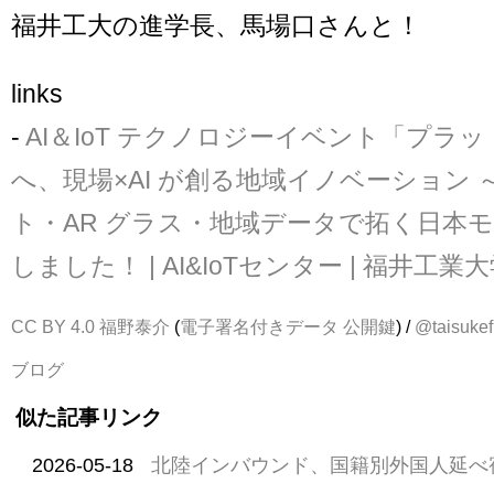
福井工大の進学長、馬場口さんと！
links
-
AI＆IoT テクノロジーイベント「プラ
へ、現場×AI が創る地域イノベーション ～
ト・AR グラス・地域データで拓く日本
しました！ | AI&IoTセンター | 福井工業
CC BY 4.0
福野泰介
(
電子署名付きデータ
公開鍵
) /
@taisukef
ブログ
似た記事リンク
2026-05-18
北陸インバウンド、国籍別外国人延べ