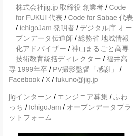
株式会社jig.jp 取締役 創業者
/
Code
for FUKUI 代表
/
Code for Sabae 代表
/
IchigoJam 発明者
/
デジタル庁 オー
プンデータ伝道師
/
総務省 地域情報
化アドバイザー
/
神山まるごと高専
技術教育統括ディレクター
/
福井高
専 1999年卒
/
PV撮影監督「感謝」
/
Facebook
/
X
/
fukuno@jig.jp
jigインターン
/
エンジニア募集
/
ふわ
っち
/
IchigoJam
/
オープンデータプラ
ットフォーム