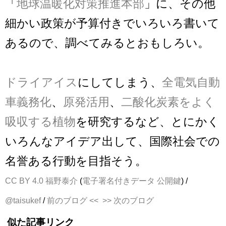
「
地球温暖化対策推進本部
」に、その他
細かい政策が予算付きでいろいろ書いて
あるので、調べてみるとおもしろい。
ドライアイス
にしてしまう、
全電気自動
車義務化
、
原発活用
、
二酸化炭素をよく
吸収する植物
を研究するなど、とにかく
いろんなアイデア出して、国際社会での
名誉ある行動を目指そう。
CC BY 4.0
福野泰介
(
電子署名付きデータ
公開鍵
) /
@taisukef
/
前のブログ <<
>> 次のブログ
似た記事リンク