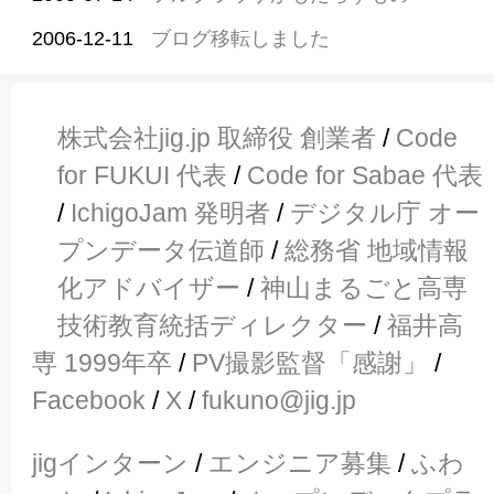
2006-12-11
ブログ移転しました
株式会社jig.jp 取締役 創業者
/
Code
for FUKUI 代表
/
Code for Sabae 代表
/
IchigoJam 発明者
/
デジタル庁 オー
プンデータ伝道師
/
総務省 地域情報
化アドバイザー
/
神山まるごと高専
技術教育統括ディレクター
/
福井高
専 1999年卒
/
PV撮影監督「感謝」
/
Facebook
/
X
/
fukuno@jig.jp
jigインターン
/
エンジニア募集
/
ふわ