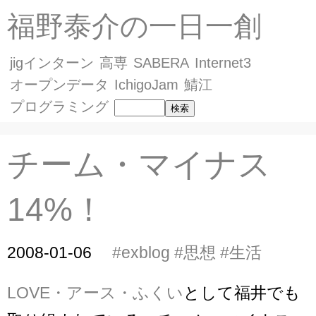
福野泰介の一日一創
jigインターン
高専
SABERA
Internet3
オープンデータ
IchigoJam
鯖江
プログラミング
チーム・マイナス
14%！
2008-01-06
#exblog
#思想
#生活
LOVE・アース・ふくい
として福井でも