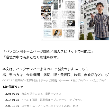
「パソコン用ホームページ閲覧／職人スピリットで可能に」
「逆境の中でも新たな可能性を探す」
本文は、バックナンバーよりPDFでも読めます →
こちら
福井県の方は、金融機関、病院、理・美容院、旅館、飲食店などにも
CC BY 4.0
福野泰介
(
電子署名付きデータ
公開鍵
) /
@taisukef
/
前のブログ <<
>> 次のブログ
似た記事リンク
2008-02-01
東京が福井になる - 日経ビジネス
2014-01-15
イベント福井 - 福井県オープンデータでアプリ作り
2009-10-10
福井発！ふくいビジネスコンテスト2009、結果