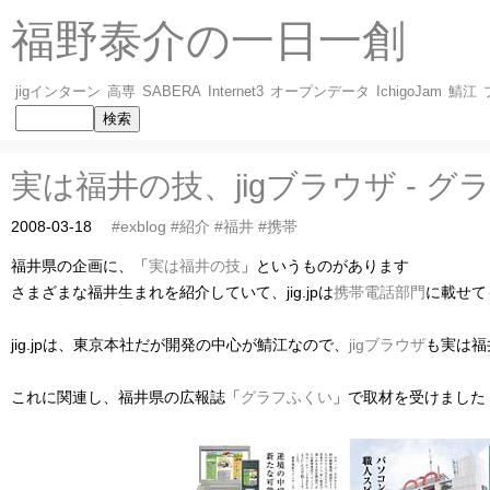
福野泰介の一日一創
jigインターン
高専
SABERA
Internet3
オープンデータ
IchigoJam
鯖江
実は福井の技、jigブラウザ - 
2008-03-18
#exblog
#紹介
#福井
#携帯
福井県の企画に、「
実は福井の技
」というものがあります
さまざまな福井生まれを紹介していて、jig.jpは
携帯電話部門
に載せて
jig.jpは、東京本社だが開発の中心が鯖江なので、
jigブラウザ
も実は福
これに関連し、福井県の広報誌「
グラフふくい
」で取材を受けました