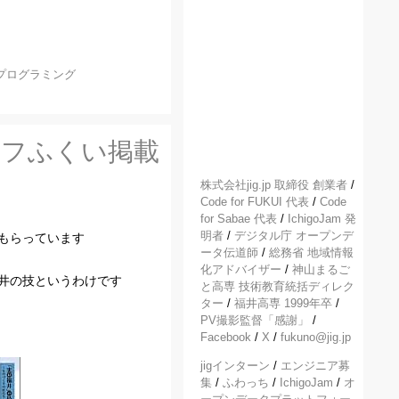
プログラミング
グラフふくい掲載
株式会社jig.jp 取締役 創業者
/
Code for FUKUI 代表
/
Code
for Sabae 代表
/
IchigoJam 発
明者
/
デジタル庁 オープンデ
もらっています
ータ伝道師
/
総務省 地域情報
化アドバイザー
/
神山まるご
井の技というわけです
と高専 技術教育統括ディレク
ター
/
福井高専 1999年卒
/
PV撮影監督「感謝」
/
Facebook
/
X
/
fukuno@jig.jp
jigインターン
/
エンジニア募
集
/
ふわっち
/
IchigoJam
/
オ