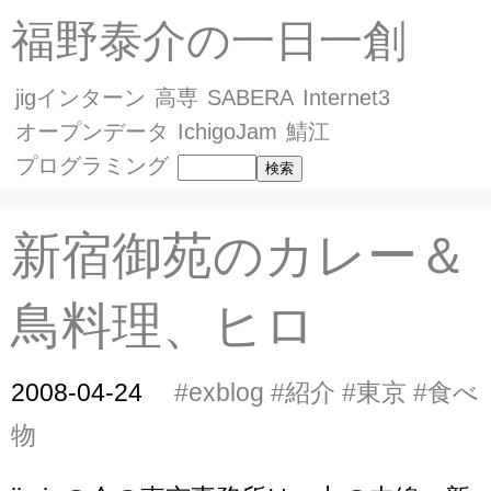
福野泰介の一日一創
jigインターン
高専
SABERA
Internet3
オープンデータ
IchigoJam
鯖江
プログラミング
新宿御苑のカレー＆
鳥料理、ヒロ
2008-04-24
#exblog
#紹介
#東京
#食べ
物