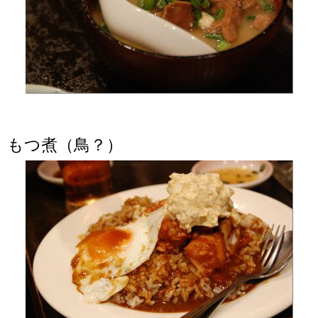
もつ煮（鳥？）