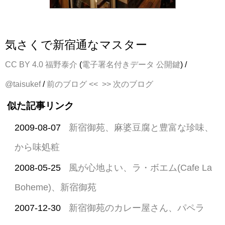
気さくで新宿通なマスター
CC BY 4.0
福野泰介
(
電子署名付きデータ
公開鍵
) /
@taisukef
/
前のブログ <<
>> 次のブログ
似た記事リンク
2009-08-07
新宿御苑、麻婆豆腐と豊富な珍味、
から味処粧
2008-05-25
風が心地よい、ラ・ボエム(Cafe La
Boheme)、新宿御苑
2007-12-30
新宿御苑のカレー屋さん、パペラ