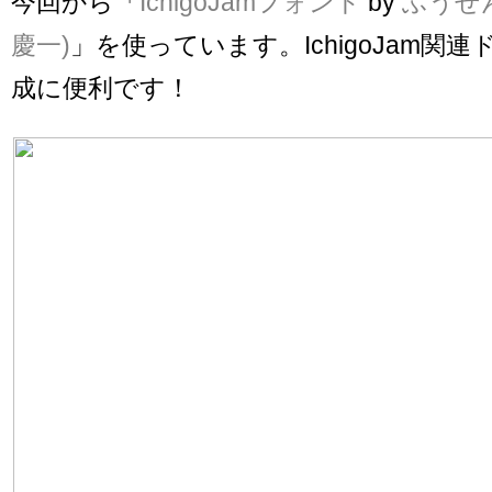
今回から「
IchigoJamフォント
by
ふうせん 
慶一)
」を使っています。IchigoJam関
成に便利です！