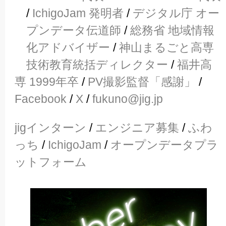
/
IchigoJam 発明者
/
デジタル庁 オー
プンデータ伝道師
/
総務省 地域情報
化アドバイザー
/
神山まるごと高専
技術教育統括ディレクター
/
福井高
専 1999年卒
/
PV撮影監督「感謝」
/
Facebook
/
X
/
fukuno@jig.jp
jigインターン
/
エンジニア募集
/
ふわ
っち
/
IchigoJam
/
オープンデータプラ
ットフォーム