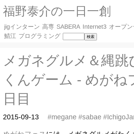
福野泰介の一日一創
jigインターン
高専
SABERA
Internet3
オープン
鯖江
プログラミング
メガネグルメ＆縄跳
くんゲーム - めが
日目
2015-09-13
#megane
#sabae
#IchigoJ
めがねフェス
には、メガネグルメがたく