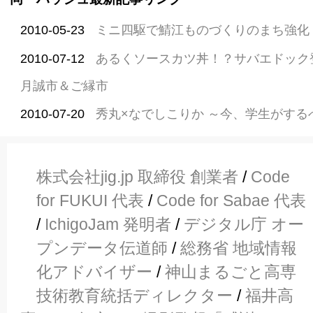
2010-05-23
ミニ四駆で鯖江ものづくりのまち強化
2010-07-12
あるくソースカツ丼！？サバエドック
月誠市＆ご縁市
2010-07-20
秀丸×なでしこりか ～今、学生がする
株式会社jig.jp 取締役 創業者
/
Code
for FUKUI 代表
/
Code for Sabae 代表
/
IchigoJam 発明者
/
デジタル庁 オー
プンデータ伝道師
/
総務省 地域情報
化アドバイザー
/
神山まるごと高専
技術教育統括ディレクター
/
福井高