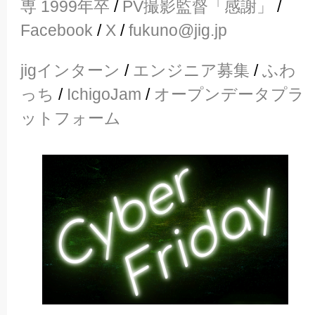
専 1999年卒
/
PV撮影監督「感謝」
/
Facebook
/
X
/
fukuno@jig.jp
jigインターン
/
エンジニア募集
/
ふわ
っち
/
IchigoJam
/
オープンデータプラ
ットフォーム