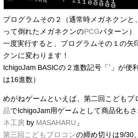
プログラムその２（通常時メガネクンと
って倒れたメガネクンの
PCG
パターン）
一度実行すると、プログラムその１の矢
クンに変わります！
IchigoJam BASICの２進数記号「`」
は16進数）
めがねゲームといえば、第二回こどもプ
品
でIchigoJam用ゲームとして商品化も
ネ工房
by
MASAHARU
」
第三回こどもプロコン
の締め切りは9/3