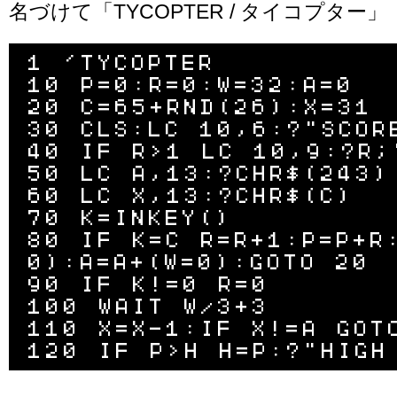
名づけて「TYCOPTER / タイコプター」
1 'TYCOPTER

10 P=0:R=0:W=32:A=0

20 C=65+RND(26):X=31

30 CLS:LC 10,6:?"SCORE
40 IF R>1 LC 10,9:?R;"
50 LC A,13:?CHR$(243)

60 LC X,13:?CHR$(C)

70 K=INKEY()

80 IF K=C R=R+1:P=P+R
0):A=A+(W=0):GOTO 20

90 IF K!=0 R=0

100 WAIT W/3+3

110 X=X-1:IF X!=A GOTO