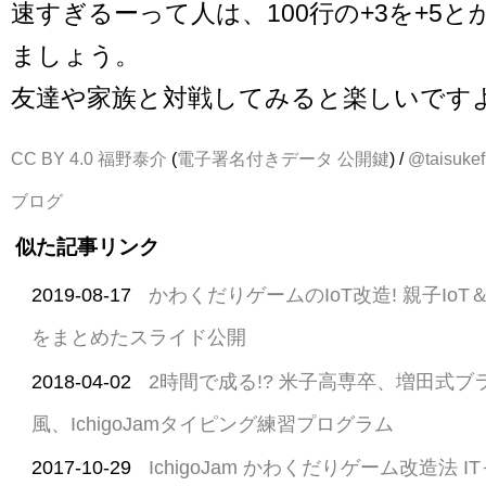
速すぎるーって人は、100行の+3を+5と
ましょう。
友達や家族と対戦してみると楽しいです
CC BY 4.0
福野泰介
(
電子署名付きデータ
公開鍵
) /
@taisukef
ブログ
似た記事リンク
2019-08-17
かわくだりゲームのIoT改造! 親子Io
をまとめたスライド公開
2018-04-02
2時間で成る!? 米子高専卒、増田式
風、IchigoJamタイピング練習プログラム
2017-10-29
IchigoJam かわくだりゲーム改造法