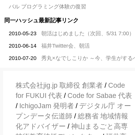
バル プログラミング体験の復習
同一ハッシュ最新記事リンク
2010-05-23
朝活はじめました（次回、5/31 7:00）
2010-06-14
福井Twitter会、朝活
2010-07-20
秀丸×なでしこりか ～今、学生がする
株式会社jig.jp 取締役 創業者
/
Code
for FUKUI 代表
/
Code for Sabae 代表
/
IchigoJam 発明者
/
デジタル庁 オー
プンデータ伝道師
/
総務省 地域情報
化アドバイザー
/
神山まるごと高専