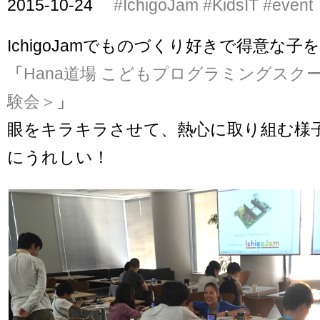
2015-10-24
#IchigoJam
#KidsIT
#event
IchigoJamでものづくり好きで得意な
「
Hana道場 こどもプログラミングスクール 
験会＞
」
眼をキラキラさせて、熱心に取り組む様
にうれしい！