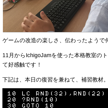
ゲームの改造の楽しさ、伝わったようで
11月からIchigoJamを使った本格教室
て好感触です！
下記は、本日の復習を兼ねて、補習教材
10 LC RND(32),RND(22)

20 ?RND(10)

30 GOTO 10
