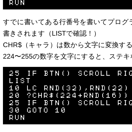
すでに書いてある行番号を書いてプログ
書きされます（LISTで確認！）
CHR$（キャラ）は数から文字に変換す
224〜255の数字を文字にすると、ステ
25 IF BTN() SCROLL RIG
LIST

10 LC RND(32),RND(22)

20 ?CHR$(224+RND(16))

25 IF BTN() SCROLL RIG
30 GOTO 10
