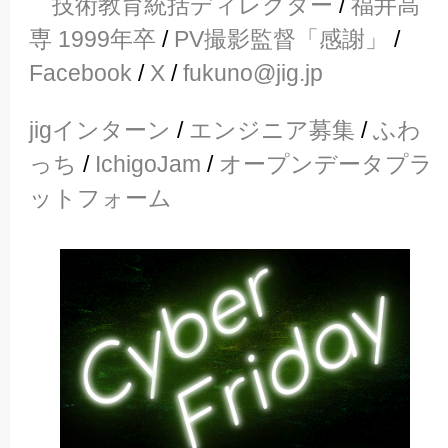
技術教育統括ディレクター
/
福井高
専 1999年卒
/
PV撮影監督「感謝」
/
Facebook
/
X
/
fukuno@jig.jp
jigインターン
/
エンジニア募集
/
ふわ
っち
/
IchigoJam
/
オープンデータプラ
ットフォーム