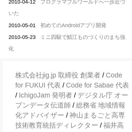
2010-04-12
プログラマブルワールドへ一歩近づ
いた
2010-05-01
初めてのAndroidアプリ開発
2010-05-23
ミニ四駆で鯖江ものづくりのまち強
化
株式会社jig.jp 取締役 創業者
/
Code
for FUKUI 代表
/
Code for Sabae 代表
/
IchigoJam 発明者
/
デジタル庁 オー
プンデータ伝道師
/
総務省 地域情報
化アドバイザー
/
神山まるごと高専
技術教育統括ディレクター
/
福井高