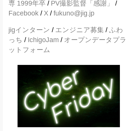
専 1999年卒
/
PV撮影監督「感謝」
/
Facebook
/
X
/
fukuno@jig.jp
jigインターン
/
エンジニア募集
/
ふわ
っち
/
IchigoJam
/
オープンデータプラ
ットフォーム