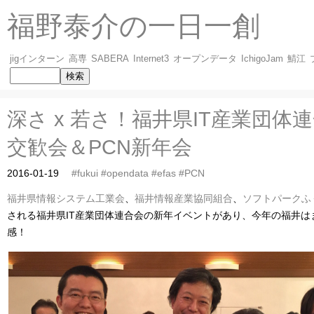
福野泰介の一日一創
jigインターン
高専
SABERA
Internet3
オープンデータ
IchigoJam
鯖江
深さ x 若さ！福井県IT産業団体
交歓会＆PCN新年会
2016-01-19
#fukui
#opendata
#efas
#PCN
福井県情報システム工業会
、
福井情報産業協同組合
、
ソフトパークふ
される福井県IT産業団体連合会の新年イベントがあり、今年の福井は
感！