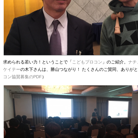
求められる若い力！ということで「
こどもプロコン
」のご紹介。
ナチ
ケイテー
の木下さんは、勝山つながり！ たくさんのご賛同、ありが
コン協賛募集のPDF
）