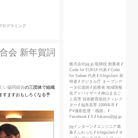
プログラミング
連合会 新年賀詞
株式会社jig.jp 取締役 創業者
/
Code for FUKUI 代表
/
Code
for Sabae 代表
/
IchigoJam 発
明者
/
デジタル庁 オープンデ
くい協同組合
の三団体で組織
ータ伝道師
/
総務省 地域情報
化アドバイザー
/
神山まるご
ますますおもしろくなる予
と高専 技術教育統括ディレク
ター
/
福井高専 1999年卒
/
PV撮影監督「感謝」
/
Facebook
/
X
/
fukuno@jig.jp
jigインターン
/
エンジニア募
集
/
ふわっち
/
IchigoJam
/
オ