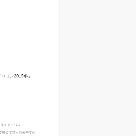
プロコン
2015冬」
づくりキャンパス
詞交換会で堂々発表中学生