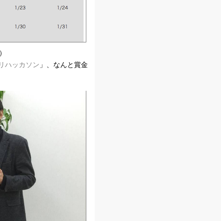
）
リハッカソン
」、なんと賞金