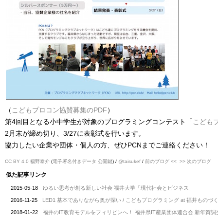
（
こどもプロコン協賛募集のPDF
）
第4回目となる小中学生が対象のプログラミングコンテスト「
こども
2月末が締め切り、3/27に表彰式を行います。
協力したい企業や団体・個人の方、ぜひPCNまでご連絡ください！
CC BY 4.0
福野泰介
(
電子署名付きデータ
公開鍵
) /
@taisukef
/
前のブログ <<
>> 次のブログ
似た記事リンク
2015-05-18
ゆるい思考が創る新しい社会 福井大学「現代社会とビジネス」
2016-11-25
LED1 基本でありながら奥が深い / こどもプログラミング at 福井もの
2018-01-22
福井のIT教育モデルをフィリピンへ！ 福井県IT産業団体連合会 新年賀