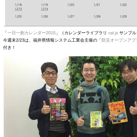
「
一日一創カレンダー2015
」（カレンダーライブラリ
cal.js
サンプル
今週末2/23は、福井県情報システム工業会主催の「
防災オープンアプ
付き！