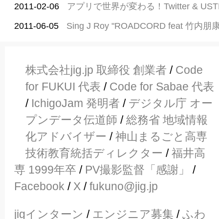
2011-02-06
アプリで世界が変わる！Twitter & US
2011-06-05
Sing J Roy "ROADCORD feat 竹内朋
株式会社jig.jp 取締役 創業者
/
Code
for FUKUI 代表
/
Code for Sabae 代表
/
IchigoJam 発明者
/
デジタル庁 オー
プンデータ伝道師
/
総務省 地域情報
化アドバイザー
/
神山まるごと高専
技術教育統括ディレクター
/
福井高
専 1999年卒
/
PV撮影監督「感謝」
/
Facebook
/
X
/
fukuno@jig.jp
jigインターン
/
エンジニア募集
/
ふわ