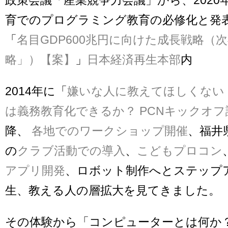
育でのプログラミング教育の必修化と発
「
名目GDP600兆円に向けた成長戦略（
略」）【案】
」
日本経済再生本部
内
2014年に「
嫌いな人に教えてほしくない
は義務教育化できるか？ PCNキックオフ
降、
各地でのワークショップ開催
、福井
の
クラブ活動での導入
、
こどもプロコン
アプリ開発
、ロボット制作へとステップ
生、教える人の層拡大を見てきました。
その体験から「コンピューターとは何か