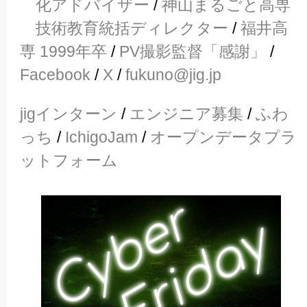
化アドバイザー
/
神山まるごと高専
技術教育統括ディレクター
/
福井高
専 1999年卒
/
PV撮影監督「感謝」
/
Facebook
/
X
/
fukuno@jig.jp
jigインターン
/
エンジニア募集
/
ふわ
っち
/
IchigoJam
/
オープンデータプラ
ットフォーム