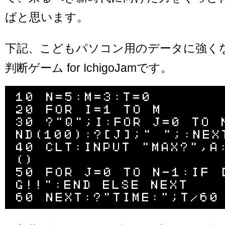
ばと思います。
下記、こどもパソコン用のデータに強く
判断ゲーム for IchigoJamです。
10 N=5:M=3:T=0

20 FOR I=1 TO M

30 ?"Q";I:FOR J=0 TO 
ND(100):?[J];" ";:NEXT
40 CLT:INPUT "MAX?",A
()

50 FOR J=0 TO N-1:IF 
G!!":END ELSE NEXT
