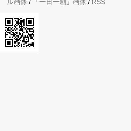
ル画像
/
「一日一創」画像
/
RSS