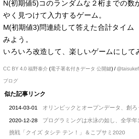
N(初期値5)コのランダムな２桁までの数
やく見つけて入力するゲーム。
M(初期値3)問連続して答えた合計タイム
みよう。
いろいろ改造して、楽しいゲームにして
CC BY 4.0
福野泰介
(
電子署名付きデータ
公開鍵
) /
@taisukef
ブログ
似た記事リンク
2014-03-01
オリンピックとオープンデータ、創ろ
2020-12-28
プログラミングは水泳の如し、全学年
挑戦「クイズ タシテ テン！」＆こプサミ2020