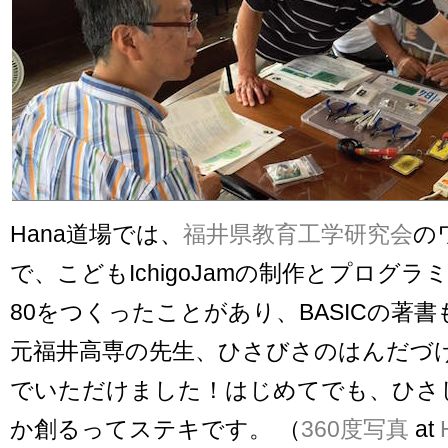
Hana道場では、
福井県教育工学研究会
の
で、こどもIchigoJamの制作とプログラミ
80をつくったことがあり、BASICの著
元福井高専の先生、ひさびさのはんだづけ＆
でいただけました！はじめてでも、ひさ
か創るってステキです。 （
360度写真
at