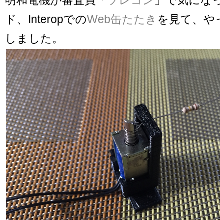
ド、Interopでの
Web缶たたき
を見て、や
しました。