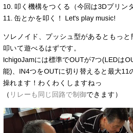
10. 叩く機構をつくる（今回は3Dプリン
11. 缶とかを叩く！ Let's play music!
ソレノイド、プッシュ型があるともっと
叩いて遊べるはずです。
IchigoJamには標準でOUTが7つ(LEDは
能)、IN4つをOUTに切り替えると最大1
操れます！わくわくしますねっ
（
リレーも同じ回路で制御
できます）