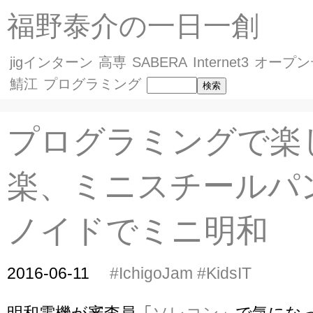
福野泰介の一日一創
jigインターン
高専
SABERA
Internet3
オープン
鯖江
プログラミング
プログラミングで楽
楽、ミニスチールパ
ノイドでミニ明和
2016-06-11
#IchigoJam
#KidsIT
明和電機が審査員「
ソレコン
」で気にな