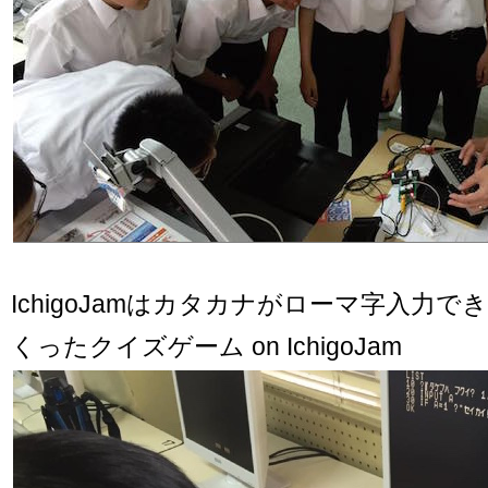
IchigoJamはカタカナがローマ字入力
くったクイズゲーム on IchigoJam