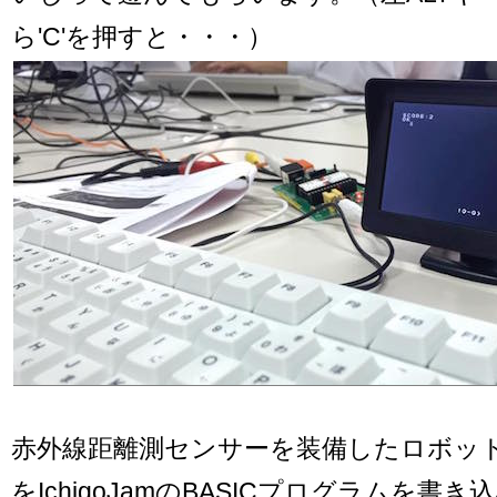
ら'C'を押すと・・・）
赤外線距離測センサーを装備したロボットpa
をIchigoJamのBASICプログラムを書