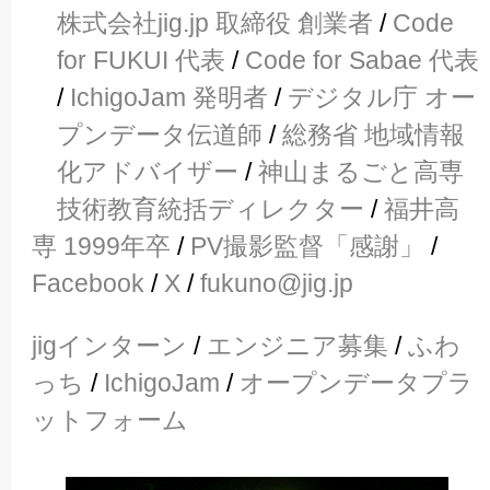
株式会社jig.jp 取締役 創業者
/
Code
for FUKUI 代表
/
Code for Sabae 代表
/
IchigoJam 発明者
/
デジタル庁 オー
プンデータ伝道師
/
総務省 地域情報
化アドバイザー
/
神山まるごと高専
技術教育統括ディレクター
/
福井高
専 1999年卒
/
PV撮影監督「感謝」
/
Facebook
/
X
/
fukuno@jig.jp
jigインターン
/
エンジニア募集
/
ふわ
っち
/
IchigoJam
/
オープンデータプラ
ットフォーム