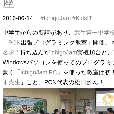
座
2016-06-14
#IchigoJam
#KidsIT
中学生からの要請があり、
武生第一中学
「
PCN
出張プログラミング教室」開催。 
名超
！持ち込んだ
IchigoJam
実機10台と
Windowsパソコンを使ってのプログラミ
動く「
IchigoJam PC
」を使った教室は初
ま先生
」こと、PCN代表の松田さん！