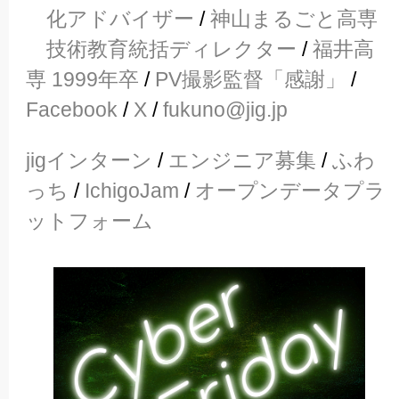
化アドバイザー
/
神山まるごと高専
技術教育統括ディレクター
/
福井高
専 1999年卒
/
PV撮影監督「感謝」
/
Facebook
/
X
/
fukuno@jig.jp
jigインターン
/
エンジニア募集
/
ふわ
っち
/
IchigoJam
/
オープンデータプラ
ットフォーム