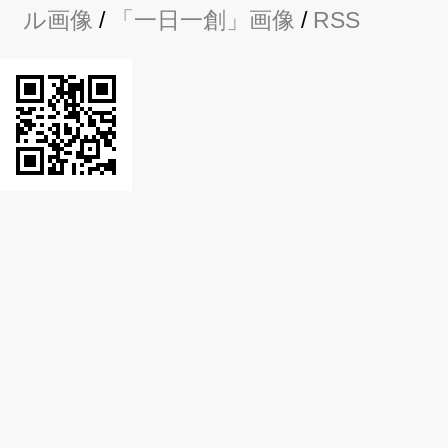
ル画像
/
「一日一創」画像
/
RSS