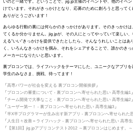
いのと一緒です。ということで、jig.jp主催のイベントや、他のイベ
けています。それがきっかけとなり、応募のために創ろうと思ってく
ありがとうございます！
あらゆる行動の裏には何らかのきっかけがあります。そのきっかけは
てくるか分かりません。jig.jpが、その人にとってやっていて楽しい
える”いい”きっかけを提供できたとしたら、そんなうれしいことはあ
く、いろんなきっかけを掴み、それをシェアすることで、誰かのきっ
メーカーになりたいと思います。
裏プロコンでは、ライフハックをテーマにした、ユニークなアプリを
学生のみなさま、挑戦、待ってます！
「
高専パワーが社会を変える 裏プロコン開催挨拶
」
「
プロコンの審査について - 裏プロコンへ寄せられた思い 高専生編1
「
チーム開発で大事なこと - 裏プロコンへ寄せられた思い 高専生編2
「
ユーザー第一！ - 裏プロコンへ寄せられた思い 高専生編3
」
「
半X半プログラマーが生み出す新アプリ - 裏プロコンへ寄せられた思
「
人生日々改善＝ライフハック - 裏プロコンへ寄せられた思い 高専生
「
【第1回】jig.jpアプリコンテスト2012 ～裏プロコンはじめます。～