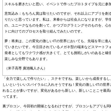
スキルを磨きたいと思い、イベントで作ったプロトタイプを元に参
意気込み：もちろん賞は取りたいのですが、それ以上にアプリを創
りたいと思っています。私は、来春からは社会人になりますが、学
の、ユニークなものを創って、かつプログラミングそのものを、心
トに向けてのプロセスを取り組んでみたいのです。
夢：将来は、この変化の激しいITの世界においても、先端を常に進
ていきたいです。今注目されているメガネ型の端末などスマートフ
発者としてもワクワク感が大きくて、とても挑戦しがいのあると確
楽しみな分野でもあります。
（米子高専 廣池颯人さん）
「全力で楽しんで作りたい」、ステキですね。楽しいから成長するし
しいといういいスパイラルに入れそうですね！変化の激しいITの世界
れることが多いですが、変化があるから新しい、新しいことこそ最高
ってます。
裏プロコン、今回初の開催となるわけですが、プロコンもアプリも同