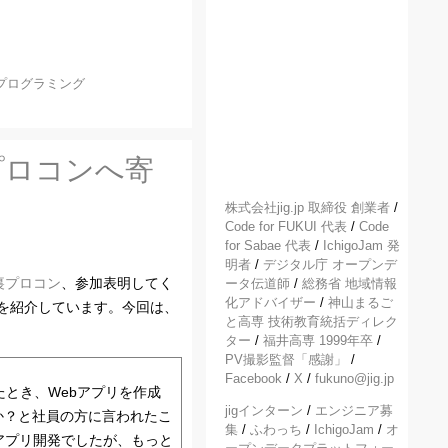
プログラミング
プロコンへ寄
株式会社jig.jp 取締役 創業者
/
Code for FUKUI 代表
/
Code
for Sabae 代表
/
IchigoJam 発
明者
/
デジタル庁 オープンデ
裏プロコン
、参加表明してく
ータ伝道師
/
総務省 地域情報
化アドバイザー
/
神山まるご
を紹介しています。今回は、
と高専 技術教育統括ディレク
ター
/
福井高専 1999年卒
/
PV撮影監督「感謝」
/
Facebook
/
X
/
fukuno@jig.jp
したとき、Webアプリを作成
jigインターン
/
エンジニア募
か？と社員の方に言われたこ
集
/
ふわっち
/
IchigoJam
/
オ
アプリ開発でしたが、もっと