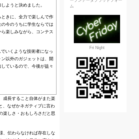
ープンデータプラットフォー
加しようと決めました。
ム
るときに、全力で楽しんで作
生の今のうちに学生ならでは
から楽しみながら、コンテス
Fri Night
んでいくような技術者になっ
ォン以外のガジェットは、開
信しているので、今後が益々
、成長すること自体がまた楽
と、なぜかネガティブに言わ
の楽しさ・おもしろさだと思
様、伝わらなければ存在しな