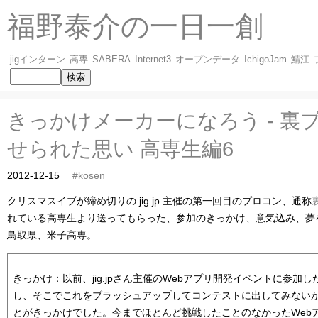
福野泰介の一日一創
jigインターン
高専
SABERA
Internet3
オープンデータ
IchigoJam
鯖江
きっかけメーカーになろう - 裏
せられた思い 高専生編6
2012-12-15
#kosen
クリスマスイブが締め切りの jig.jp 主催の第一回目のプロコン、通称
れている高専生より送ってもらった、参加のきっかけ、意気込み、夢
鳥取県、米子高専。
きっかけ：以前、jig.jpさん主催のWebアプリ開発イベントに参加
し、そこでこれをブラッシュアップしてコンテストに出してみない
とがきっかけでした。今までほとんど挑戦したことのなかったWeb