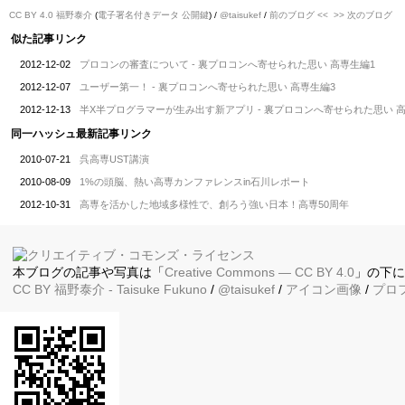
CC BY 4.0
福野泰介
(
電子署名付きデータ
公開鍵
) /
@taisukef
/
前のブログ <<
>> 次のブログ
似た記事リンク
2012-12-02
プロコンの審査について - 裏プロコンへ寄せられた思い 高専生編1
2012-12-07
ユーザー第一！ - 裏プロコンへ寄せられた思い 高専生編3
2012-12-13
半X半プログラマーが生み出す新アプリ - 裏プロコンへ寄せられた思い 高
同一ハッシュ最新記事リンク
2010-07-21
呉高専UST講演
2010-08-09
1%の頭脳、熱い高専カンファレンスin石川レポート
2012-10-31
高専を活かした地域多様性で、創ろう強い日本！高専50周年
本ブログの記事や写真は「
Creative Commons — CC BY 4.0
」の下
CC BY
福野泰介
- Taisuke Fukuno
/
@taisukef
/
アイコン画像
/
プロ