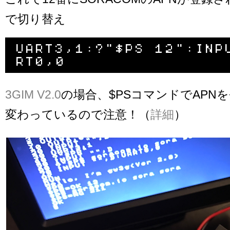
で切り替え
UART3,1:?"$PS 12":INP
3GIM V2.0
の場合、$PSコマンドでAPN
変わっているので注意！（
詳細
）