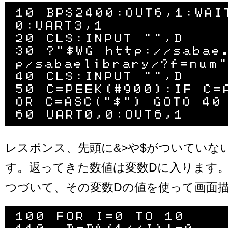
10 BPS2400:OUT6,1:WAI
0:UART3,1

20 CLS:INPUT "",D

30 ?"$WG http://sabae
p/sabaelibrary/?f=num"
40 CLS:INPUT "",D

50 C=PEEK(#900):IF C=A
OR C=ASC("$") GOTO 40

レスポンス、先頭に&>や$がついていな
す。返ってきた数値は変数Dに入ります
つづいて、その変数Dの値を使って画面
100 FOR I=0 TO 10
