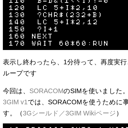
110  B=D&(1<<I)!=0

120  LC 5+I*2,10

130  ?CHR$(232+B)

140  LC 5+I*2,12

150  ?I+1

160 NEXT

表示し終わったら、1分待って、再度実行
ループです
今回は、
SORACOM
のSIMを使いました
3GIM v1
では、SORACOMを使うために
す。（
3Gシールド／3GIM Wikiページ
）