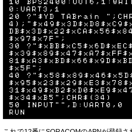
10 BPS2400:OUT6,1:WAI
0:UART3,1

20 ?"$YD TABrain ";CH
4);"$x49$x3D$xD8$xC9$
DB$x3D$x22$xCA$x56$x8
$x97$x7F";

30 ?"$xBB$xC5$x6D$xEC
$x39$x89$x47$xA7$xFF$
81$xA3$xBD$x66$x9D$xB
$x5F";

40 ?"$x58$x89$x46$x5D
$x95$x23$x29$xE3$x78$
31$x49$xB2$xD0$xE9$x4
$x34$xB5";CHR$(34)

50 INPUT"",D:UART0,0

これで12番にSORACOMのAPNが登録