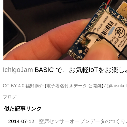
IchigoJam
BASIC で、お気軽IoTをお楽
CC BY 4.0
福野泰介
(
電子署名付きデータ
公開鍵
) /
@taisukef
ブログ
似た記事リンク
2014-07-12
空席センサーオープンデータのつくり