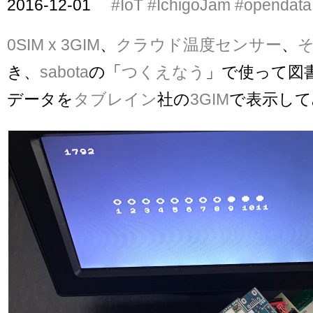
2016-12-01
#IoT
#IchigoJam
#opendata
0SIM x 3GIM
、
クラウド温度センサー
、
そ
き、
sabota
の「
つくえなう
」で使って図
データを
タブレイン
社の
3GIM
で表示して