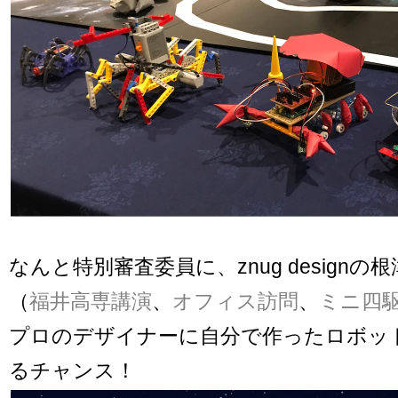
なんと特別審査委員に、znug designの
（
福井高専講演
、
オフィス訪問
、
ミニ四
プロのデザイナーに自分で作ったロボッ
るチャンス！