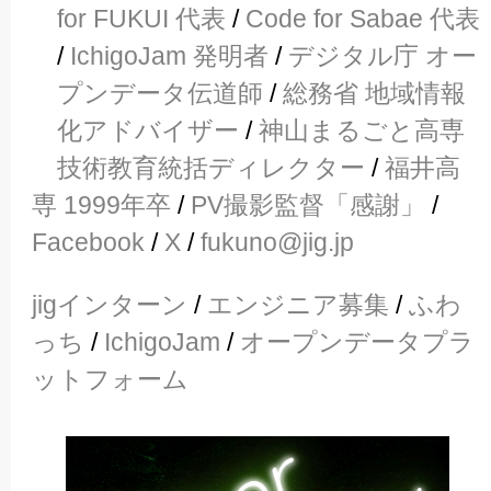
for FUKUI 代表
/
Code for Sabae 代表
/
IchigoJam 発明者
/
デジタル庁 オー
プンデータ伝道師
/
総務省 地域情報
化アドバイザー
/
神山まるごと高専
技術教育統括ディレクター
/
福井高
専 1999年卒
/
PV撮影監督「感謝」
/
Facebook
/
X
/
fukuno@jig.jp
jigインターン
/
エンジニア募集
/
ふわ
っち
/
IchigoJam
/
オープンデータプラ
ットフォーム