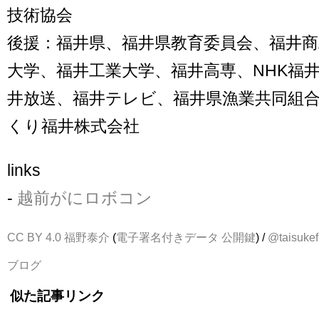
技術協会
後援：福井県、福井県教育委員会、福井商
大学、福井工業大学、福井高専、NHK福井
井放送、福井テレビ、福井県漁業共同組
くり福井株式会社
links
-
越前がにロボコン
CC BY 4.0
福野泰介
(
電子署名付きデータ
公開鍵
) /
@taisukef
ブログ
似た記事リンク