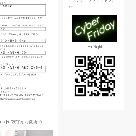
ープンデータプラットフォー
ム
Fri Night
ana.js (漢字かな変換js)