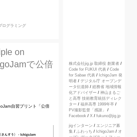
プログラミング
ple on
higoJamで公倍
株式会社jig.jp 取締役 創業者
/
Code for FUKUI 代表
/
Code
for Sabae 代表
/
IchigoJam 発
明者
/
デジタル庁 オープンデ
ータ伝道師
/
総務省 地域情報
化アドバイザー
/
神山まるご
と高専 技術教育統括ディレク
ター
/
福井高専 1999年卒
/
le". IchigoJam自習プリント「公倍
PV撮影監督「感謝」
/
Facebook
/
X
/
fukuno@jig.jp
jigインターン
/
エンジニア募
集
/
ふわっち
/
IchigoJam
/
オ