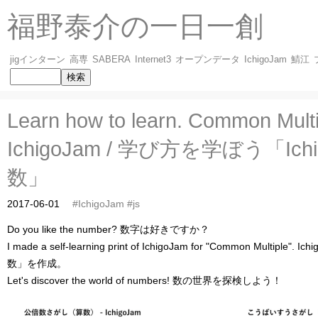
福野泰介の一日一創
jigインターン
高専
SABERA
Internet3
オープンデータ
IchigoJam
鯖江
Learn how to learn. Common Multi
IchigoJam / 学び方を学ぼう「Ic
数」
2017-06-01
#IchigoJam
#js
Do you like the number? 数字は好きですか？
I made a self-learning print of IchigoJam for "Common Multip
数」を作成。
Let's discover the world of numbers! 数の世界を探検しよう！