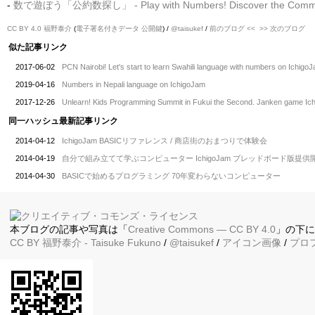
-
数で遊ぼう「公約数探し」 - Play with Numbers! Discover the Commo
CC BY 4.0
福野泰介
(
電子署名付きデータ
公開鍵
) /
@taisukef
/
前のブログ <<
>> 次のブログ
似た記事リンク
2017-06-02
PCN Nairobi! Let's start to learn Swahili language with numbers on Ichigo
2019-04-16
Numbers in Nepali language on IchigoJam
2017-12-26
Unlearn! Kids Programming Summit in Fukui the Second. Janken game Ich
同一ハッシュ最新記事リンク
2014-04-12
IchigoJam BASICリファレンス / 商店街のおまつりで体験会
2014-04-19
自分で組み立てて学ぶコンピューター IchigoJam ブレッドボード版提供
2014-04-30
BASICで始めるプログラミング 70年変わらないコンピューター
本ブログの記事や写真は「
Creative Commons — CC BY 4.0
」の下
CC BY
福野泰介
- Taisuke Fukuno
/
@taisukef
/
アイコン画像
/
プロ