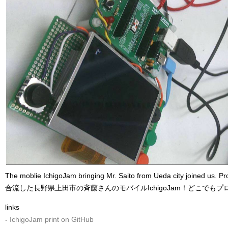
The moblie IchigoJam bringing Mr. Saito from Ueda city joined us. 
合流した長野県上田市の斉藤さんのモバイルIchigoJam！どこでも
links
-
IchigoJam print on GitHub