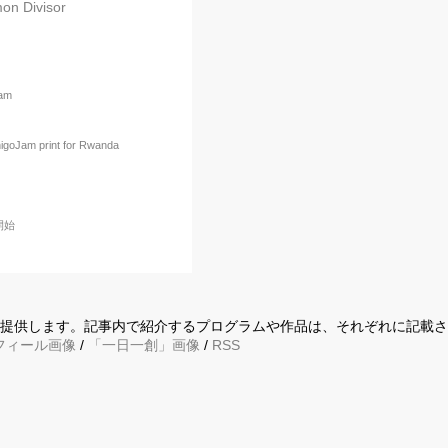
n Divisor
Jam
igoJam print for Rwanda
開始
に提供します。記事内で紹介するプログラムや作品は、それぞれに記載
フィール画像
/
「一日一創」画像
/
RSS