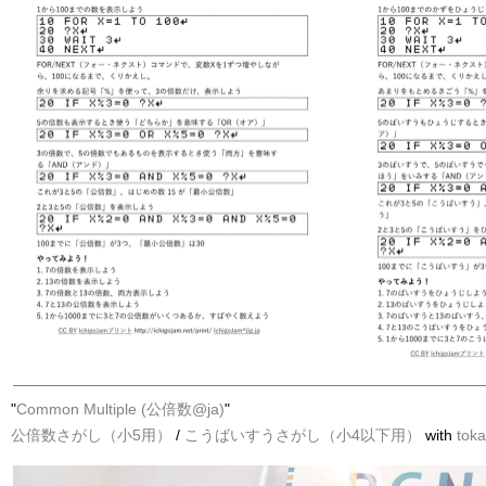
"
Common Multiple (公倍数@ja)
"
公倍数さがし（小5用）
/
こうばいすうさがし（小4以下用）
with
tok