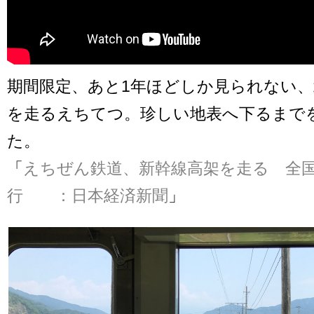
期間限定、あと1年ほどしか見られない、
を走るえちてつ。珍しい地表へ下るまで
た。
「
えちぜん鉄道、新幹線高架を走る 全
行 ：日本経済新聞
」