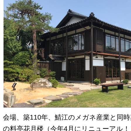
会場、築110年、鯖江のメガネ産業と同
の料亭花月楼（今年4月にリニューアル！