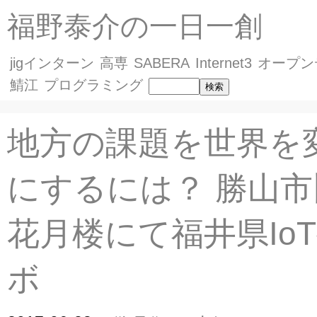
福野泰介の一日一創
jigインターン
高専
SABERA
Internet3
オープン
鯖江
プログラミング
地方の課題を世界を
にするには？ 勝山
花月楼にて福井県Io
ボ