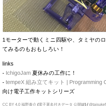
1モーターで動くミニ四駆や、タミヤの
てみるのもおもしろい！
links
-
IchigoJam
夏休みの工作に！
-
tempeX 組み立てキット | Programming Cl
向け電子工作キットシリーズ
CC BY 4.0
福野泰介
(
電子署名付きデータ
公開鍵
) /
@taisukef