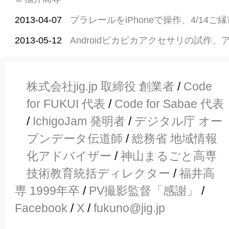
2013-04-07
プラレールをiPhoneで操作、4/14
2013-05-12
Androidピカピカアクセサリの試作
株式会社jig.jp 取締役 創業者
/
Code
for FUKUI 代表
/
Code for Sabae 代表
/
IchigoJam 発明者
/
デジタル庁 オー
プンデータ伝道師
/
総務省 地域情報
化アドバイザー
/
神山まるごと高専
技術教育統括ディレクター
/
福井高
専 1999年卒
/
PV撮影監督「感謝」
/
Facebook
/
X
/
fukuno@jig.jp