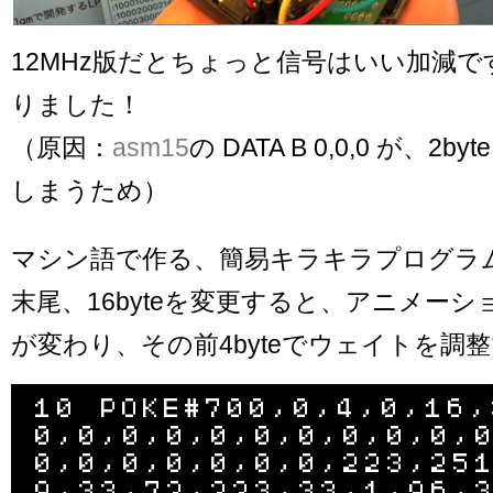
12MHz版だとちょっと信号はいい加減
りました！
（原因：
asm15
の DATA B 0,0,0 が、2
しまうため）
マシン語で作る、簡易キラキラプログラ
末尾、16byteを変更すると、アニメーシ
が変わり、その前4byteでウェイトを調
10 POKE#700,0,4,0,16,
0,0,0,0,0,0,0,0,0,0,
0,0,0,0,0,0,0,223,25
9,33,72,223,33,1,96,3