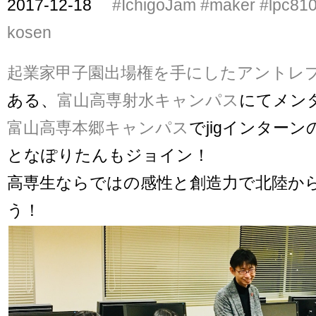
2017-12-18
#IchigoJam
#maker
#lpc81
kosen
起業家甲子園出場権を手にしたアントレ
ある、
富山高専射水キャンパス
にてメン
富山高専本郷キャンパス
でjigインター
となぽりたんもジョイン！
高専生ならではの感性と創造力で北陸か
う！