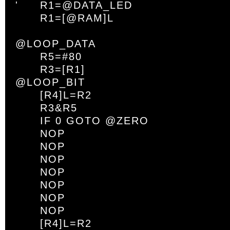
'	R1=@DATA_LED

	R1=[@RAM]L

@LOOP_DATA

	R5=#80

	R3=[R1]

@LOOP_BIT

	[R4]L=R2

	R3&R5

	IF 0 GOTO @ZERO

	NOP

	NOP

	NOP

	NOP

	NOP

	NOP

	NOP

	[R4]L=R2
