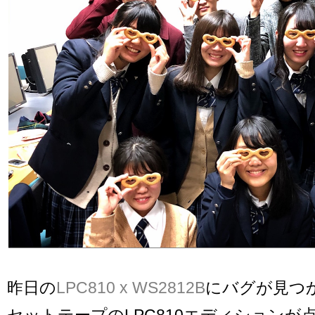
昨日の
LPC810 x WS2812B
にバグが見つ
セットテープのLPC810エディションが