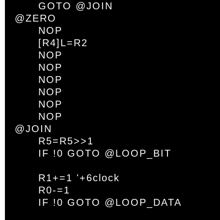
	GOTO @JOIN

@ZERO

	NOP

	[R4]L=R2

	NOP

	NOP

	NOP

	NOP

	NOP

	NOP

@JOIN

	R5=R5>>1

	IF !0 GOTO @LOOP_BIT

	R1+=1 '+6clock

	R0-=1

	IF !0 GOTO @LOOP_DATA
