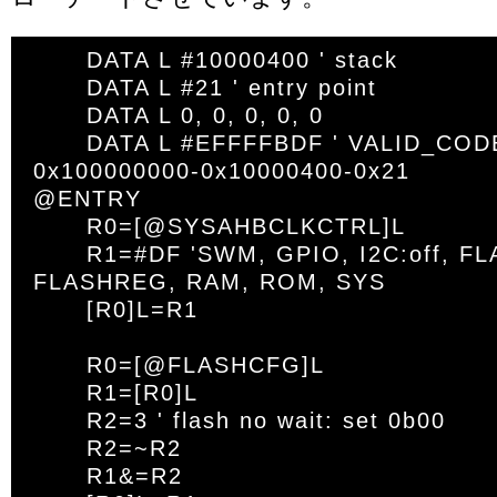
	DATA L #10000400 ' stack

	DATA L #21 ' entry point

	DATA L 0, 0, 0, 0, 0

	DATA L #EFFFFBDF ' VALID_CODE = 
0x100000000-0x10000400-0x21

@ENTRY

	R0=[@SYSAHBCLKCTRL]L

	R1=#DF 'SWM, GPIO, I2C:off, FLASH, 
FLASHREG, RAM, ROM, SYS

	[R0]L=R1

	R0=[@FLASHCFG]L

	R1=[R0]L

	R2=3 ' flash no wait: set 0b00

	R2=~R2

	R1&=R2
