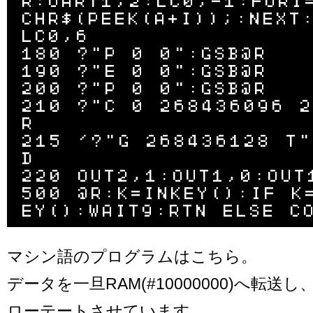
R:UART1,2:LC0,-1:FORI
CHR$(PEEK(A+I));:NEXT
LC0,6

180 ?"P 0 0":GSB@R

190 ?"E 0 0":GSB@R

200 ?"P 0 0":GSB@R

210 ?"C 0 268436096 2
R

215 '?"G 268436128 T"
D

220 OUT2,1:OUT1,0:OUT1
500 @R:K=INKEY():IF K
マシン語のプログラムはこちら。
データを一旦RAM(#10000000)へ転送
ローテートさせています。