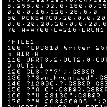
4,64,192,193,0,64,19
5,255,0,32,0,160,0,3
0,0,0,16,128,26,6,0

60 POKE#7C8,20,0,0,20
0,0,20,20,20,0,0,20,0
70 A=#700:L=216:LRUN1

'FILE1

100 'LPC810 Writer 25
m ADR:A

110 UART3,2:OUT2,0:OU
9:OUT1,1

120 CLS:?"?";:GSB@R

130 ?"Synchronized":GS
140 ?12000:?:GSB@R:GSB
150 ?"A 0":GSB@R:GSB@R
160 ?"U 23130":GSB@R

170 ?"W 268436096 ";2