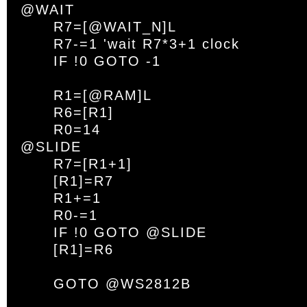
@WAIT

	R7=[@WAIT_N]L

	R7-=1 'wait R7*3+1 clock

	IF !0 GOTO -1

	R1=[@RAM]L

	R6=[R1]

	R0=14

@SLIDE

	R7=[R1+1]

	[R1]=R7

	R1+=1

	R0-=1

	IF !0 GOTO @SLIDE

	[R1]=R6

	GOTO @WS2812B
