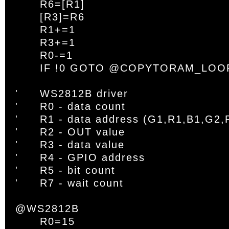
	R6=[R1]

	[R3]=R6

	R1+=1

	R3+=1

	R0-=1

	IF !0 GOTO @COPYTORAM_LOOP

'	WS2812B driver

'	R0 - data count

'	R1 - data address (G1,R1,B1,G2,R2,B2 ....)

'	R2 - OUT value

'	R3 - data value

'	R4 - GPIO address

'	R5 - bit count

'	R7 - wait count

@WS2812B

	R0=15
