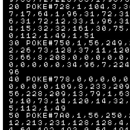
20 POKE#728,1,104,3,3
7,17,64,1,96,31,72,3
6,31,72,12,33,1,96,3
4,15,32,32,161,30,75
0,112,1,49,1,51

30 POKE#750,1,56,249,
2,26,73,128,37,11,12
3,66,8,208,0,0,0,0,0
0,0,0,0,0,34,96,7,22
96

40 POKE#778,0,0,0,0,0
0,0,0,0,109,8,233,20
56,228,209,13,79,1,6
9,10,73,14,120,14,32
5,112,1,49

50 POKE#7A0,1,56,250,
12,213,231,128,128,4