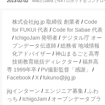
2013-02-02
MacのJavaでNXTロボットをコント
株式会社jig.jp 取締役 創業者
/
Code
for FUKUI 代表
/
Code for Sabae 代表
/
IchigoJam 発明者
/
デジタル庁 オー
プンデータ伝道師
/
総務省 地域情報
化アドバイザー
/
神山まるごと高専
技術教育統括ディレクター
/
福井高
専 1999年卒
/
PV撮影監督「感謝」
/
Facebook
/
X
/
fukuno@jig.jp
jigインターン
/
エンジニア募集
/
ふわ
っち
/
IchigoJam
/
オープンデータプラ