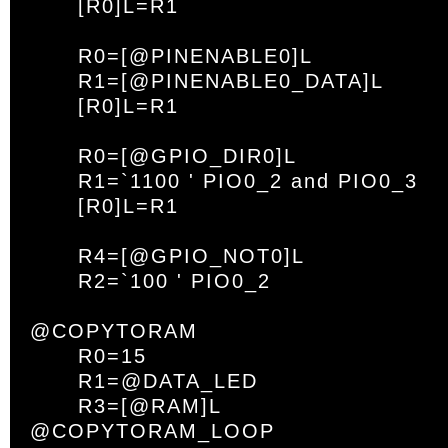
	[R0]L=R1

	R0=[@PINENABLE0]L

	R1=[@PINENABLE0_DATA]L

	[R0]L=R1

	R0=[@GPIO_DIR0]L

	R1=`1100 ' PIO0_2 and PIO0_3

	[R0]L=R1

	R4=[@GPIO_NOT0]L

	R2=`100 ' PIO0_2

@COPYTORAM

	R0=15

	R1=@DATA_LED

	R3=[@RAM]L

@COPYTORAM_LOOP
