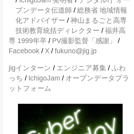
/
IchigoJam 発明者
/
デジタル庁 オー
プンデータ伝道師
/
総務省 地域情報
化アドバイザー
/
神山まるごと高専
技術教育統括ディレクター
/
福井高
専 1999年卒
/
PV撮影監督「感謝」
/
Facebook
/
X
/
fukuno@jig.jp
jigインターン
/
エンジニア募集
/
ふわ
っち
/
IchigoJam
/
オープンデータプラ
ットフォーム