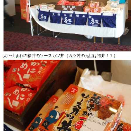
大正生まれの福井のソースカツ丼（カツ丼の元祖は福井！？）