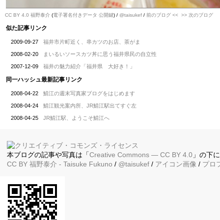
CC BY 4.0
福野泰介
(
電子署名付きデータ
公開鍵
) /
@taisukef
/
前のブログ <<
>> 次のブログ
似た記事リンク
2009-09-27
福井市片町近く、串カツのお店、茶がま
2008-02-20
まいるいソースカツ丼に思う福井県民の自立性
2007-12-09
福井の魅力紹介「福井県 大好き！」
同一ハッシュ最新記事リンク
2008-04-22
鯖江の週末写真家ブログをはじめます
2008-04-24
鯖江観光案内所、JR鯖江駅出てすぐ左
2008-04-25
JR鯖江駅、ようこそ鯖江へ
本ブログの記事や写真は「
Creative Commons — CC BY 4.0
」の下
CC BY
福野泰介
- Taisuke Fukuno
/
@taisukef
/
アイコン画像
/
プロ