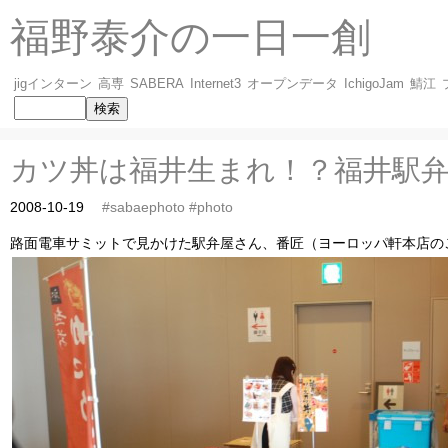
福野泰介の一日一創
jigインターン
高専
SABERA
Internet3
オープンデータ
IchigoJam
鯖江
カツ丼は福井生まれ！？福井駅
2008-10-19
#sabaephoto
#photo
路面電車サミットで見かけた駅弁屋さん、番匠（ヨーロッパ軒本店の