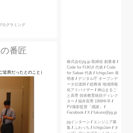
プログラミング
弁の番匠
株式会社jig.jp 取締役 創業者
/
Code for FUKUI 代表
/
Code
ご近所だったとのこと）
for Sabae 代表
/
IchigoJam 発
明者
/
デジタル庁 オープンデ
ータ伝道師
/
総務省 地域情報
化アドバイザー
/
神山まるご
と高専 技術教育統括ディレク
ター
/
福井高専 1999年卒
/
PV撮影監督「感謝」
/
Facebook
/
X
/
fukuno@jig.jp
jigインターン
/
エンジニア募
集
/
ふわっち
/
IchigoJam
/
オ