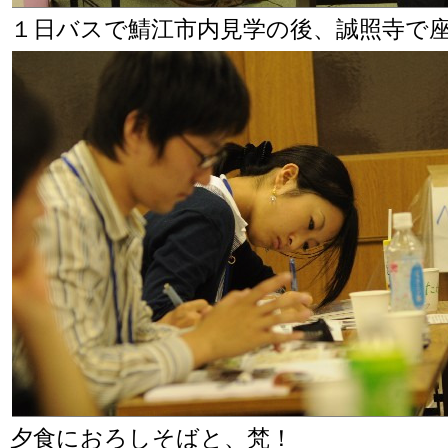
１日バスで鯖江市内見学の後、誠照寺で
夕食におろしそばと、梵！