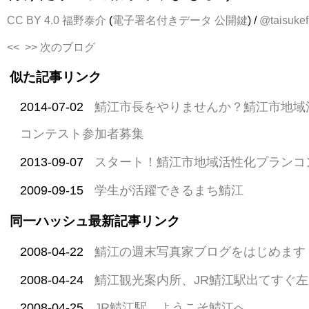
CC BY 4.0
福野泰介
(
電子署名付きデータ
公開鍵
) /
@taisukef
<<
>> 次のブログ
似た記事リンク
2014-07-02
鯖江市長をやりませんか？鯖江市地域
コンテスト参加者募集
2013-09-07
スタート！鯖江市地域活性化プランコ
2009-09-15
学生が活躍できるまち鯖江
同一ハッシュ最新記事リンク
2008-04-22
鯖江の週末写真家ブログをはじめます
2008-04-24
鯖江観光案内所、JR鯖江駅出てすぐ左
2008-04-25
JR鯖江駅、ようこそ鯖江へ