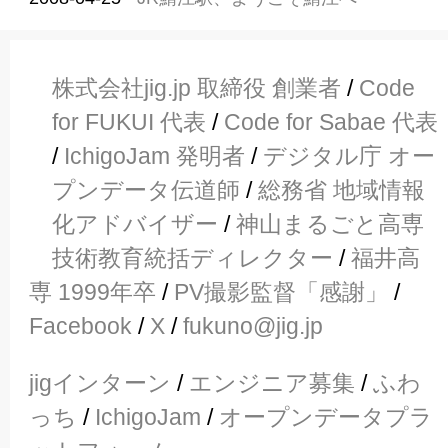
株式会社jig.jp 取締役 創業者
/
Code
for FUKUI 代表
/
Code for Sabae 代表
/
IchigoJam 発明者
/
デジタル庁 オー
プンデータ伝道師
/
総務省 地域情報
化アドバイザー
/
神山まるごと高専
技術教育統括ディレクター
/
福井高
専 1999年卒
/
PV撮影監督「感謝」
/
Facebook
/
X
/
fukuno@jig.jp
jigインターン
/
エンジニア募集
/
ふわ
っち
/
IchigoJam
/
オープンデータプラ