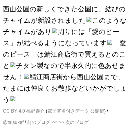
西山公園の新しくできた公園に、結びの
チャイムが新設されました
このような
チャイムがあり
周りには「愛のピー
ス」が結べるようになっています
「愛
のピース」は鯖江商店街で買えるとのこ
と
チタン製なので半永久的に色あせま
せん！
鯖江商店街から西山公園まで、
たまには仲良くお散歩などいかがでしょ
う
CC BY 4.0
福野泰介
(
電子署名付きデータ
公開鍵
) /
@taisukef
/
前のブログ <<
>> 次のブログ