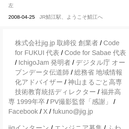
左
2008-04-25
JR鯖江駅、ようこそ鯖江へ
株式会社jig.jp 取締役 創業者
/
Code
for FUKUI 代表
/
Code for Sabae 代表
/
IchigoJam 発明者
/
デジタル庁 オー
プンデータ伝道師
/
総務省 地域情報
化アドバイザー
/
神山まるごと高専
技術教育統括ディレクター
/
福井高
専 1999年卒
/
PV撮影監督「感謝」
/
Facebook
/
X
/
fukuno@jig.jp
jigインターン
/
エンジニア募集
/
ふわ