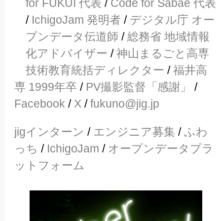
for FUKUI 代表
/
Code for Sabae 代表
/
IchigoJam 発明者
/
デジタル庁 オー
プンデータ伝道師
/
総務省 地域情報
化アドバイザー
/
神山まるごと高専
技術教育統括ディレクター
/
福井高
専 1999年卒
/
PV撮影監督「感謝」
/
Facebook
/
X
/
fukuno@jig.jp
jigインターン
/
エンジニア募集
/
ふわ
っち
/
IchigoJam
/
オープンデータプラ
ットフォーム