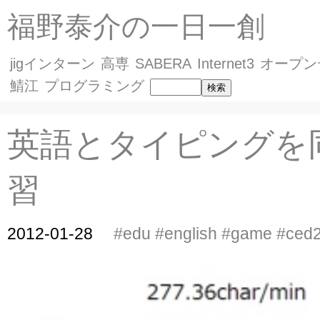
福野泰介の一日一創
jigインターン
高専
SABERA
Internet3
オープン
鯖江
プログラミング
英語とタイピングを
習
2012-01-28
#edu
#english
#game
#ced