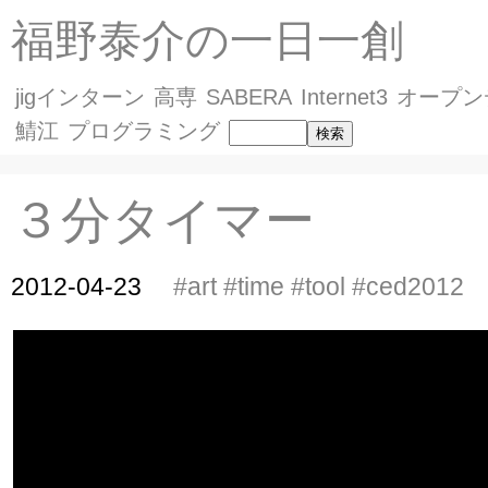
福野泰介の一日一創
jigインターン
高専
SABERA
Internet3
オープン
鯖江
プログラミング
３分タイマー
2012-04-23
#art
#time
#tool
#ced2012