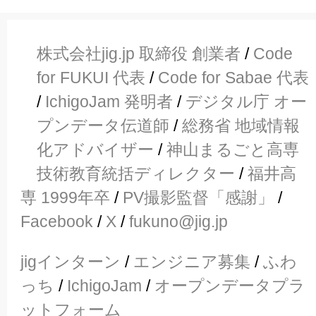
株式会社jig.jp 取締役 創業者
/
Code
for FUKUI 代表
/
Code for Sabae 代表
/
IchigoJam 発明者
/
デジタル庁 オー
プンデータ伝道師
/
総務省 地域情報
化アドバイザー
/
神山まるごと高専
技術教育統括ディレクター
/
福井高
専 1999年卒
/
PV撮影監督「感謝」
/
Facebook
/
X
/
fukuno@jig.jp
jigインターン
/
エンジニア募集
/
ふわ
っち
/
IchigoJam
/
オープンデータプラ
ットフォーム