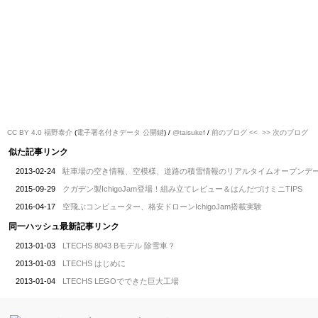
CC BY 4.0
福野泰介
(
電子署名付きデータ
公開鍵
) /
@taisukef
/
前のブログ <<
>> 次のブログ
似た記事リンク
2013-02-24
駐車場の空き情報、空模様、道路の積雪情報のリアルタイムオープンデ
2015-09-29
クガデン製IchigoJam登場！組み立てレビュー＆はんだづけミニTIPS
2016-04-17
空飛ぶコンピューター、格安ドローンIchigoJam搭載実験
同一ハッシュ最新記事リンク
2013-01-03
LTECHS 8043 Bモデル 除雪車？
2013-01-03
LTECHS はじめに
2013-01-04
LTECHS LEGOでできた巨大工場