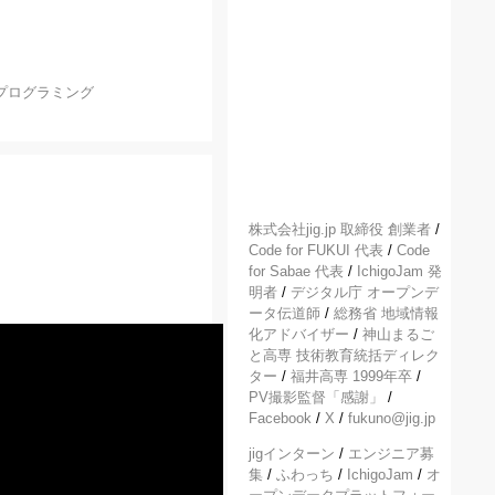
プログラミング
株式会社jig.jp 取締役 創業者
/
Code for FUKUI 代表
/
Code
for Sabae 代表
/
IchigoJam 発
明者
/
デジタル庁 オープンデ
ータ伝道師
/
総務省 地域情報
化アドバイザー
/
神山まるご
と高専 技術教育統括ディレク
ター
/
福井高専 1999年卒
/
PV撮影監督「感謝」
/
Facebook
/
X
/
fukuno@jig.jp
jigインターン
/
エンジニア募
集
/
ふわっち
/
IchigoJam
/
オ