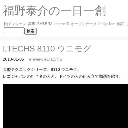
福野泰介の一日一創
jigインターン
高専
SABERA
Internet3
オープンデータ
IchigoJam
鯖江
LTECHS 8110 ウニモグ
2013-01-05
#review
#LTECHS
大型テクニックシリーズ、8110 ウニモグ。
レゴジャパンの担当者の人と、ドイツの人の組み立て動画を紹介。