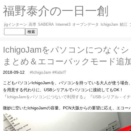
福野泰介の一日一創
jigインターン
高専
SABERA
Internet3
オープンデータ
IchigoJam
鯖江
IchigoJamをパソコンにつな
まとめ＆エコーバックモード追加 1
2018-09-12
#IchigoJam
#KidsIT
こどもパソコンIchigoJamを、パソコンを持っている大人が使う場
を用意する代わりに、USBシリアルでパソコンに接続してもOK！
「
IchigoJamをパソコンにつないで利用する
」 「
USB-シリアル - 
微妙に空いたIchigoJamの容量、PCN大阪からの要望に応え、エコ