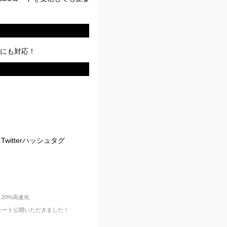
にも対応！
witterハッシュタグ
と20%高速化
ートシート公開いただきました！