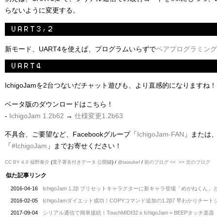
らないように変更する。
新モード、UART4を使えば、プログラムいらずで
ペアプログラミング
IchigoJamを2台つないだチャット遊びも、より直感的になりますね！
ベータ版のダウンロードはこちら！
-
IchigoJam 1.2b62
→
仕様変更1.2b63
不具合、ご要望など、Facebookグループ「
IchigoJam-FAN
」または、T
「
#IchigoJam
」までお寄せください！
CC BY 4.0
福野泰介
(
電子署名付きデータ
公開鍵
) /
@taisukef
/
前のブログ <<
>> 次のブログ
似た記事リンク
2016-04-16
IchigoJam 1.2β プリセットキャラクターに新キャラ登場「めがねくん」
2016-02-05
IchigoJamダイエット成功！COPYコマンド追加の1.2β7 早わかりチ
2017-09-04
シリアル通信で簡単接続！TouchMIDI32 x IchigoJam = BEEPタッチ楽器