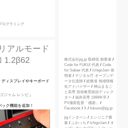
プログラミング
ぐシリアルモード
.2β62
株式会社jig.jp 取締役 創業者
/
Code for FUKUI 代表
/
Code
for Sabae 代表
/
IchigoJam 発
明者
/
デジタル庁 オープンデ
合、ディスプレイやキーボード
ータ伝道師
/
総務省 地域情報
化アドバイザー
/
神山まるご
と高専 技術教育統括ディレク
イチゴジャム レシピ
」
ター
/
福井高専 1999年卒
/
PV撮影監督「感謝」
/
ーバック機能を追加！
Facebook
/
X
/
fukuno@jig.jp
jigインターン
/
エンジニア募
集
/
ふわっち
/
IchigoJam
/
オ