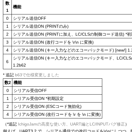
数
機能
1
0
シリアル送信OFF
1
シリアル送信ON (PRINTのみ)
2
シリアル送信ON (PRINTに加え、LC/CLSの制御コード送信) *
3
シリアル送信ON (改行コードを \r\n に変換)
4
シリアル送信ON (キー入力などのエコーバックモード) [new!] 1.2
シリアル送信ON (キー入力などのエコーバックモード、LC/CLSの制
6
1.2b62
* 追記
b63で仕様変更しました
数2
機能
0
シリアル受信OFF
1
シリアル受信ON *初期設定
2
シリアル受信ON (ESCコード無効化)
4
シリアル受信ON (改行コードを \r を \n に変換)
（*追記
IchigoJamの高度な使い方、UART編とLC/INPUTバグ修正
）
例えば、UART3,2 で、シリアル通信での改行コードを\r\nにしつつ