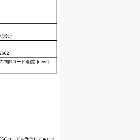
初期設定
b62
御コード送信) [new!]
、ESCコードを受信しても止ま