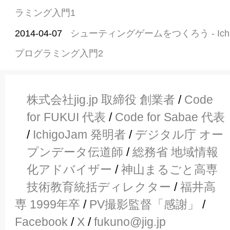
ラミング入門1
2014-04-07
シューティングゲームをつくろう - Ich
プログラミング入門2
株式会社jig.jp 取締役 創業者
/
Code
for FUKUI 代表
/
Code for Sabae 代表
/
IchigoJam 発明者
/
デジタル庁 オー
プンデータ伝道師
/
総務省 地域情報
化アドバイザー
/
神山まるごと高専
技術教育統括ディレクター
/
福井高
専 1999年卒
/
PV撮影監督「感謝」
/
Facebook
/
X
/
fukuno@jig.jp