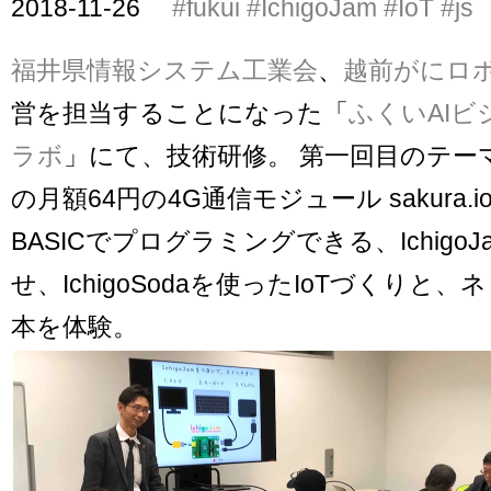
2018-11-26
#fukui
#IchigoJam
#IoT
#js
福井県情報システム工業会
、
越前がにロ
営を担当することになった「
ふくいAI
ラボ
」にて、技術研修。 第一回目のテーマ
の月額64円の4G通信モジュール sakura.
BASICでプログラミングできる、Ichigo
せ、IchigoSodaを使ったIoTづくりと
本を体験。