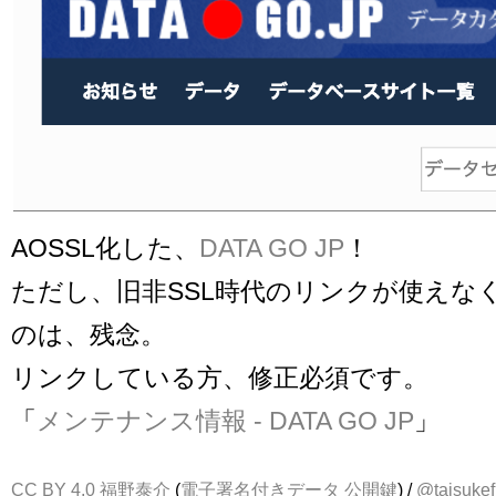
AOSSL化した、
DATA GO JP
！
ただし、旧非SSL時代のリンクが使えな
のは、残念。
リンクしている方、修正必須です。
「
メンテナンス情報 - DATA GO JP
」
CC BY 4.0
福野泰介
(
電子署名付きデータ
公開鍵
) /
@taisukef