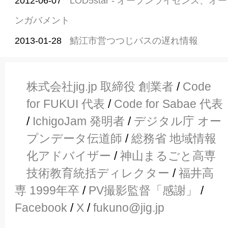
2012-06-07
LOD5star - オープンライセンス、
ンガバメント
2013-01-28
鯖江市営つつじバスの遅れ情報
株式会社jig.jp 取締役 創業者
/
Code
for FUKUI 代表
/
Code for Sabae 代表
/
IchigoJam 発明者
/
デジタル庁 オー
プンデータ伝道師
/
総務省 地域情報
化アドバイザー
/
神山まるごと高専
技術教育統括ディレクター
/
福井高
専 1999年卒
/
PV撮影監督「感謝」
/
Facebook
/
X
/
fukuno@jig.jp