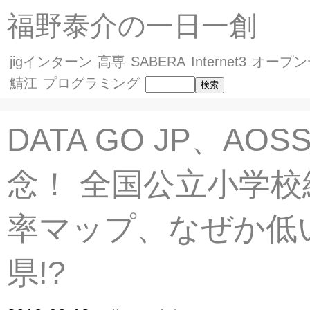
福野泰介の一日一創
jigインターン
高専
SABERA
Internet3
オープン
鯖江
プログラミング
DATA GO JP、AOS
念！ 全国公立小学校
率マップ、なぜか低
県!?