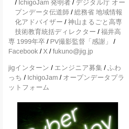
/
IchigoJam 発明者
/
デジタル庁 オー
プンデータ伝道師
/
総務省 地域情報
化アドバイザー
/
神山まるごと高専
技術教育統括ディレクター
/
福井高
専 1999年卒
/
PV撮影監督「感謝」
/
Facebook
/
X
/
fukuno@jig.jp
jigインターン
/
エンジニア募集
/
ふわ
っち
/
IchigoJam
/
オープンデータプラ
ットフォーム