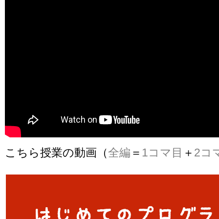
こちら授業の動画（
全編
＝
1コマ目
＋
2コ