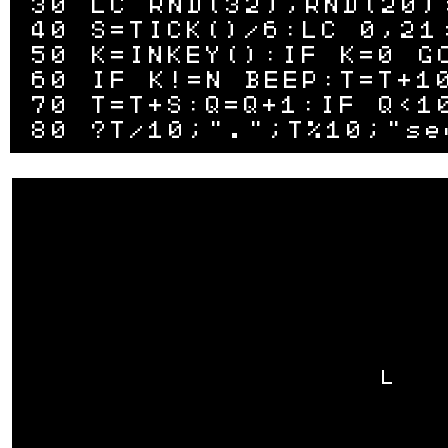
30 LC RND(32),RND(20):
40 S=TICK()/6:LC 0,21:
50 K=INKEY():IF K=0 GO
60 IF K!=N BEEP:T=T+10
70 T=T+S:Q=Q+1:IF Q<10