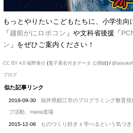
もっとやりたいこどもたちに、小学生向
「
越前がにロボコン
」や文科省後援「
P
ン
」をぜひご案内ください！
CC BY 4.0
福野泰介
(
電子署名付きデータ
公開鍵
) /
@taisukef
ブログ
似た記事リンク
2019-09-30
福井県鯖江市のプログラミング教育視察
ブ活動、Hana道場
2015-12-06
ものづくり好き x 学べるという気づき - 