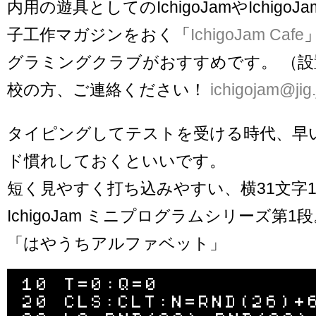
内用の遊具としてのIchigoJamやIchig
子工作マガジンをおく「
IchigoJam Cafe
グラミングクラブがおすすめです。 （設
校の方、ご連絡ください！
ichigojam@jig.
タイピングしてテストを受ける時代、早
ド慣れしておくといいです。
短く見やすく打ち込みやすい、横31文字
IchigoJam ミニプログラムシリーズ第1
「はやうちアルファベット」
10 T=0:Q=0

20 CLS:CLT:N=RND(26)+6