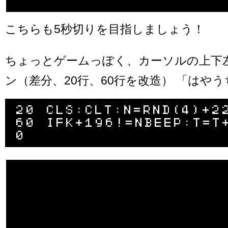
こちらも5秒切りを目指しましょう！
ちょっとゲームっぽく、カーソルの上下
ン（差分、20行、60行を改造） 「はや
20 CLS:CLT:N=RND(4)+22
60 IFK+196!=NBEEP:T=T