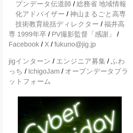
プンデータ伝道師
/
総務省 地域情報
化アドバイザー
/
神山まるごと高専
技術教育統括ディレクター
/
福井高
専 1999年卒
/
PV撮影監督「感謝」
/
Facebook
/
X
/
fukuno@jig.jp
jigインターン
/
エンジニア募集
/
ふわ
っち
/
IchigoJam
/
オープンデータプラ
ットフォーム