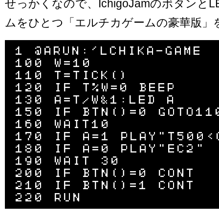
せっかくなので、IchigoJamのボタンと
ムをひとつ「エルチカゲームの豪華版」
1 @ARUN:'LCHIKA-GAME

100 W=10

110 T=TICK()

120 IF T%W=0 BEEP

130 A=T/W&1:LED A

150 IF BTN()=0 GOTO110
160 WAIT10

170 IF A=1 PLAY"T500<C
180 IF A=0 PLAY"EC2"

190 WAIT 30

200 IF BTN()=0 CONT

210 IF BTN()=1 CONT
