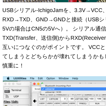
USBシリアル-IchigoJamを、3.3V→VC
RXD→TXD、GND→GNDと接続（US
5Vの場合はCN5の5Vへ）。 シリアル通
TXD(Transfer、送信側)からRXD(Recei
互いにつなぐのがポイントです。 VCCと
てしまうとどちらかが壊れてしまうかも
慎重に！