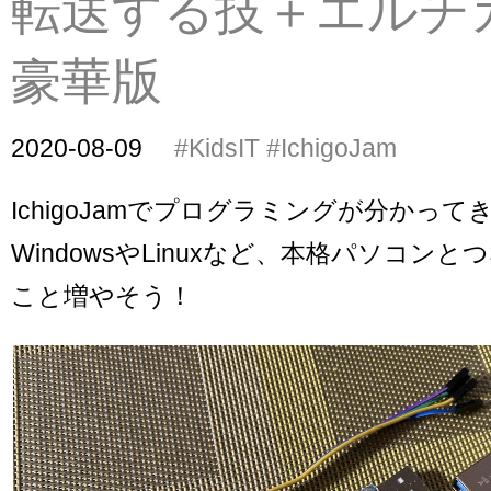
転送する技＋エルチ
豪華版
2020-08-09
#KidsIT
#IchigoJam
IchigoJamでプログラミングが分かって
WindowsやLinuxなど、本格パソコン
こと増やそう！