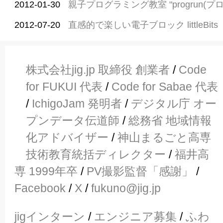
2012-01-30
親子プログラミング教室 "progrun(プ
2012-07-20
直感的で楽しい電子ブロック littleBits
株式会社jig.jp 取締役 創業者
/
Code
for FUKUI 代表
/
Code for Sabae 代表
/
IchigoJam 発明者
/
デジタル庁 オー
プンデータ伝道師
/
総務省 地域情報
化アドバイザー
/
神山まるごと高専
技術教育統括ディレクター
/
福井高
専 1999年卒
/
PV撮影監督「感謝」
/
Facebook
/
X
/
fukuno@jig.jp
jigインターン
/
エンジニア募集
/
ふわ