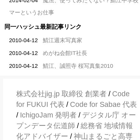
2014-02-04
魔法、使ってみたくない？鯖江中学校
マーというお仕事
同一ハッシュ最新記事リンク
2010-04-12
鯖江週末写真家
2010-04-12
めがね会館IT社長
2010-04-12
鯖江、誠照寺 桜写真集2010
株式会社jig.jp 取締役 創業者
/
Code
for FUKUI 代表
/
Code for Sabae 代表
/
IchigoJam 発明者
/
デジタル庁 オー
プンデータ伝道師
/
総務省 地域情報
化アドバイザー
/
神山まるごと高専