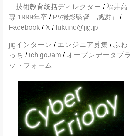
技術教育統括ディレクター
/
福井高
専 1999年卒
/
PV撮影監督「感謝」
/
Facebook
/
X
/
fukuno@jig.jp
jigインターン
/
エンジニア募集
/
ふわ
っち
/
IchigoJam
/
オープンデータプラ
ットフォーム