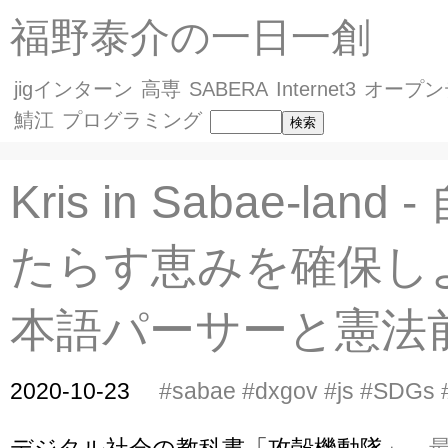
福野泰介の一日一創
jigインターン
高専
SABERA
Internet3
オープン
鯖江
プログラミング
Kris in Sabae-land
たらす恵みを確保し
本語パーサーと憲法
2020-10-23
#sabae
#dxgov
#js
#SDGs
デジタル社会の教科書「攻殻機動隊」。