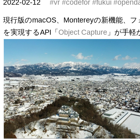
2022-02-12
#vr
#codefor
#fukui
#opend
現行版のmacOS、Montereyの新機能
を実現するAPI「
Object Capture
」が手軽