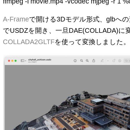
ffmpeg -i movie.mp4 -vcodec mjpeg -r 1 
A-Frame
で開ける3Dモデル形式、glbへの
でUSDZを開き、一旦DAE(COLLADA)
COLLADA2GLTF
を使って変換しました。