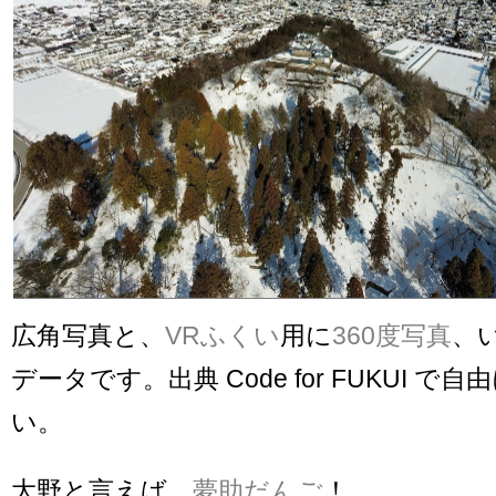
広角写真と、
VRふくい
用に
360度写真
、
データです。出典 Code for FUKUI 
い。
大野と言えば、
夢助だんご
！