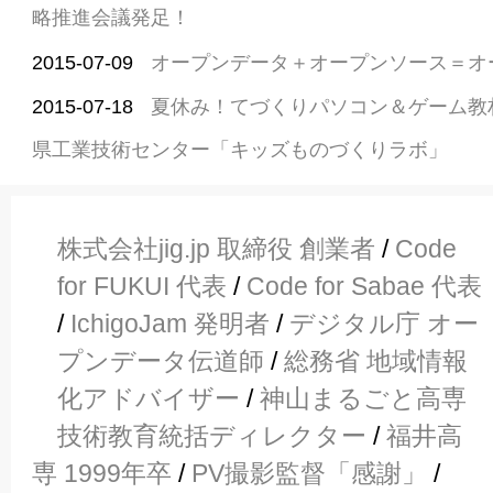
略推進会議発足！
2015-07-09
オープンデータ＋オープンソース＝オ
2015-07-18
夏休み！てづくりパソコン＆ゲーム教材、Ic
県工業技術センター「キッズものづくりラボ」
株式会社jig.jp 取締役 創業者
/
Code
for FUKUI 代表
/
Code for Sabae 代表
/
IchigoJam 発明者
/
デジタル庁 オー
プンデータ伝道師
/
総務省 地域情報
化アドバイザー
/
神山まるごと高専
技術教育統括ディレクター
/
福井高
専 1999年卒
/
PV撮影監督「感謝」
/