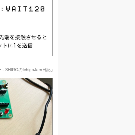
 SHIROのIchigoJam日記
」