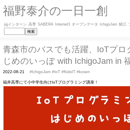
福野泰介の一日一創
jigインターン
高専
SABERA
Internet3
オープンデータ
IchigoJam
鯖江
青森市のバスでも活躍、IoTプ
じめのいっぽ with IchigoJam i
2022-08-21
#IchigoJam
#IoT
#KidsIT
#kosen
福井高専にて小中学生向けIoTプログラミング講座！