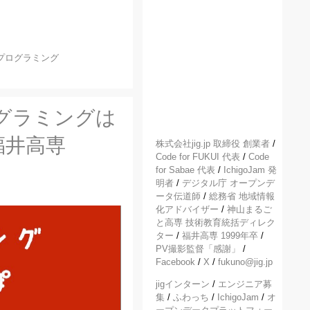
プログラミング
ログラミングは
n 福井高専
株式会社jig.jp 取締役 創業者
/
Code for FUKUI 代表
/
Code
for Sabae 代表
/
IchigoJam 発
明者
/
デジタル庁 オープンデ
ータ伝道師
/
総務省 地域情報
化アドバイザー
/
神山まるご
と高専 技術教育統括ディレク
ター
/
福井高専 1999年卒
/
PV撮影監督「感謝」
/
Facebook
/
X
/
fukuno@jig.jp
jigインターン
/
エンジニア募
集
/
ふわっち
/
IchigoJam
/
オ