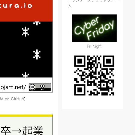
ープンデータプラットフォー
ム
Fri Night
ide on GitHub
)