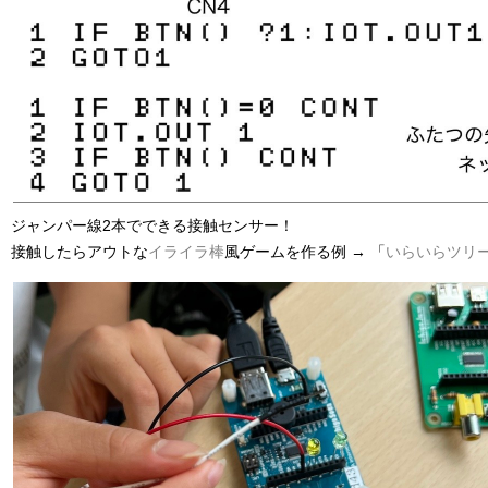
ジャンパー線2本でできる接触センサー！
接触したらアウトな
イライラ棒
風ゲームを作る例 → 「
いらいらツリー -