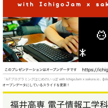
「IoTプログラミングはじめのいっぽ with IchigoJam x sakura.io」
(
sl
オープンデータにしているスライドを更新！