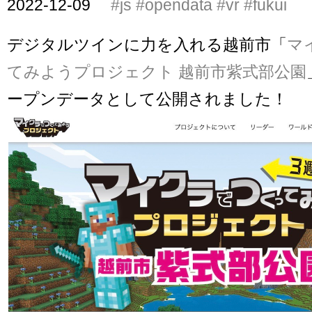
2022-12-09
#js
#opendata
#vr
#fukui
デジタルツインに力を入れる越前市「
マ
てみようプロジェクト 越前市紫式部公園
ープンデータとして公開されました！