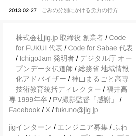
2013-02-27
ごみの分別にかける労力の行方
株式会社jig.jp 取締役 創業者
/
Code
for FUKUI 代表
/
Code for Sabae 代表
/
IchigoJam 発明者
/
デジタル庁 オー
プンデータ伝道師
/
総務省 地域情報
化アドバイザー
/
神山まるごと高専
技術教育統括ディレクター
/
福井高
専 1999年卒
/
PV撮影監督「感謝」
/
Facebook
/
X
/
fukuno@jig.jp
jigインターン
/
エンジニア募集
/
ふわ