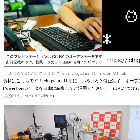
「はじめてのプログラミング with IchigoJam R」
src on GitHub
資料はこちらです！IchigoJam R 用に、いろいろと修正完了！オープ
PowerPointデータを自由に編集してご活用ください。（はんだづ
らのPDF
、
src on GitHub
）