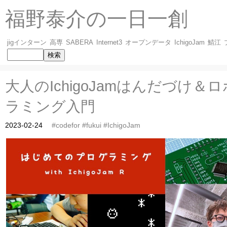
福野泰介の一日一創
jigインターン
高専
SABERA
Internet3
オープンデータ
IchigoJam
鯖江
大人のIchigoJamはんだづけ
ラミング入門
2023-02-24
#codefor
#fukui
#IchigoJam