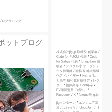
プログラミング
＆ロボットプログ
株式会社jig.jp 取締役 創業者
/
Code for FUKUI 代表
/
Code
for Sabae 代表
/
IchigoJam 発
明者
/
デジタル庁 オープンデ
ータ伝道師
/
総務省 地域情報
化アドバイザー
/
神山まるご
と高専 技術教育統括ディレク
ター
/
福井高専 1999年卒
/
PV撮影監督「感謝」
/
Facebook
/
X
/
fukuno@jig.jp
jigインターン
/
エンジニア募
集
/
ふわっち
/
IchigoJam
/
オ