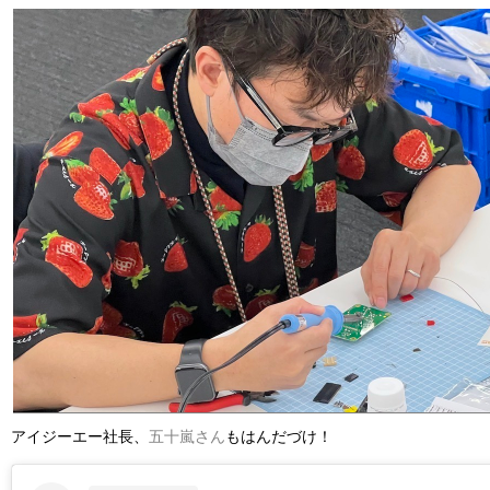
アイジーエー社長、
五十嵐さん
もはんだづけ！