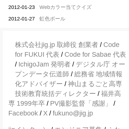
2012-01-23
Webカラー当てクイズ
2012-01-27
虹色ボール
株式会社jig.jp 取締役 創業者
/
Code
for FUKUI 代表
/
Code for Sabae 代表
/
IchigoJam 発明者
/
デジタル庁 オー
プンデータ伝道師
/
総務省 地域情報
化アドバイザー
/
神山まるごと高専
技術教育統括ディレクター
/
福井高
専 1999年卒
/
PV撮影監督「感謝」
/
Facebook
/
X
/
fukuno@jig.jp