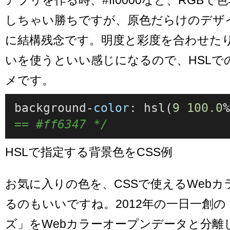
しちゃい勝ちですが、原色だらけのデザ
に結構残念です。明度と彩度を合わせた
いを使うといい感じになるので、HSLで
メです。
background-
color
: 
hsl
(
9
100.0
== #ff6347 */
HSLで指定する背景色をCSS例
お気に入りの色を、CSSで使えるWeb
るのもいいですね。2012年の一日一創
ズ」をWebカラーオープンデータと分離