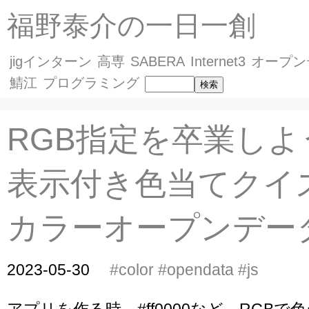
福野泰介の一日一創
jigインターン
高専
SABERA
Internet3
オープン
鯖江
プログラミング
RGB指定を卒業しよ
表示付き色当てクイズ
カラーオープンデー
2023-05-30
#color
#opendata
#js
アプリを作る時、#ff0000など、RGBで