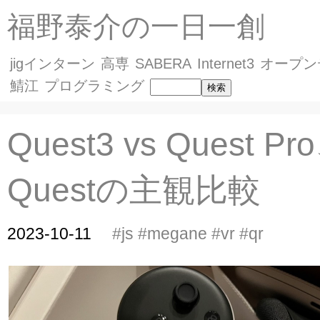
福野泰介の一日一創
jigインターン
高専
SABERA
Internet3
オープン
鯖江
プログラミング
Quest3 vs Quest 
Questの主観比較
2023-10-11
#js
#megane
#vr
#qr