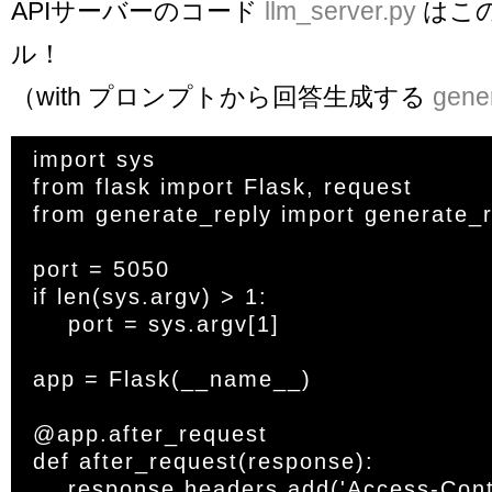
APIサーバーのコード
llm_server.py
はこ
ル！
（with プロンプトから回答生成する
gene
import sys

from flask import Flask, request

from generate_reply import generate_r
port = 5050

if len(sys.argv) > 1:

    port = sys.argv[1]

app = Flask(__name__)

@app.after_request

def after_request(response):

    response.headers.add('Access-Control-Allow-