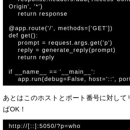
Origin', '*')

    return response

@app.route('/', methods=['GET'])

def get():

    prompt = request.args.get('p')

    reply = generate_reply(prompt)

    return reply

if __name__ == '__main__':

あとはこのホストとポート番号に対して
ばOK！
http://[::]:5050/?p=who