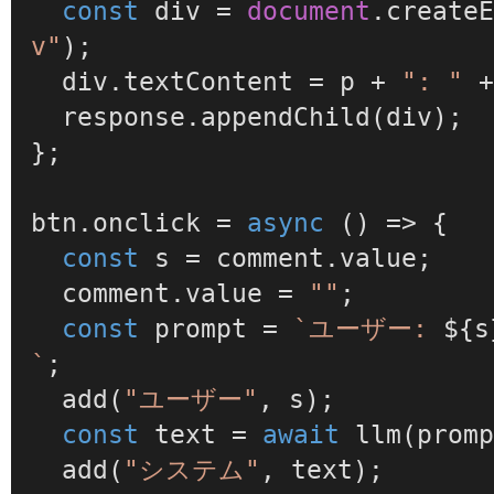
const
 div = 
document
.
create
v"
);

  div.
textContent
 = p + 
": "
 +
  response.
appendChild
(div);

};

btn.
onclick
 = 
async
 () => {

const
 s = comment.
value
;

  comment.
value
 = 
""
;

const
 prompt = 
`ユーザー: 
${s
`
;

add
(
"ユーザー"
, s);

const
 text = 
await
llm
(promp
add
(
"システム"
, text);
