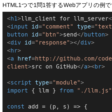
HTML1つで1問1答するWebアプリの例
<
h1
>
llm_client for llm_server
<
input
id
=
"comment"
type
=
"tex
button
id
=
"btn"
>
send
</
button
>
<
div
id
=
"response"
>
</
div
>
<
hr
>
<
a
href
=
http://github.com/cod
client
>
src on GitHub
</
a
>
<
br
>
<
script
type
=
"module"
>
import
 { llm } 
from
"./llm.js
const
add
 = (
p, s
) => {
