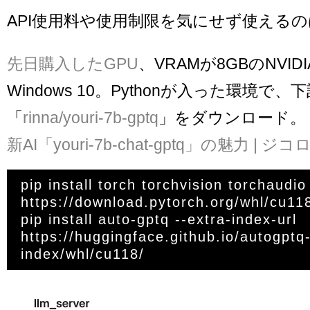
API使用料や使用制限を気にせず使える
先日購入したGPU
、VRAMが8GBのNVIDIA 
Windows 10。Pythonが入った環境で
「
rinna/youri-7b-gptq
」をダウンロード。
新AI「youri-7b-chat-gptq」の魅力 | ジコ
pip install torch torchvision torchaudio 
https://download.pytorch.org/whl/cu118
pip install auto-gptq --extra-index-url 
https://huggingface.github.io/autogptq