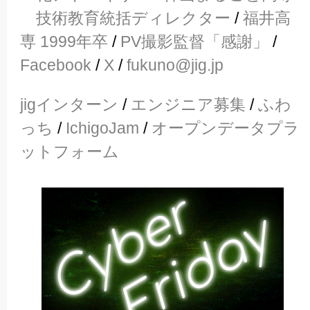
技術教育統括ディレクター
/
福井高
専 1999年卒
/
PV撮影監督「感謝」
/
Facebook
/
X
/
fukuno@jig.jp
jigインターン
/
エンジニア募集
/
ふわ
っち
/
IchigoJam
/
オープンデータプラ
ットフォーム