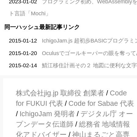
2023-01-02
プログラミング初め、WebAssembl
ト言語「Mochi」
同一ハッシュ最新記事リンク
2015-01-12
IchigoJam.js 超初歩BASICプログ
2015-01-20
Oculusでゴールキーパーの眼を奪っ
2015-02-14
鯖江移住計画その２ 地図に便利な文
株式会社jig.jp 取締役 創業者
/
Code
for FUKUI 代表
/
Code for Sabae 代表
/
IchigoJam 発明者
/
デジタル庁 オー
プンデータ伝道師
/
総務省 地域情報
化アドバイザー
/
神山まるごと高専