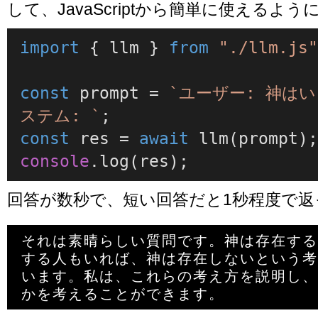
して、JavaScriptから簡単に使えるよ
import
 { llm } 
from
"./llm.js
const
 prompt = 
`ユーザー: 神はい
ステム: `
const
 res = 
await
llm
console
.
log
(res);
回答が数秒で、短い回答だと1秒程度で返
それは素晴らしい質問です。神は存在する
する人もいれば、神は存在しないという考
います。私は、これらの考え方を説明し、