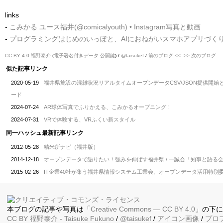
links
-
こみかる ユース福井(@comicalyouth) • Instagram写真と動画
-
プログラミングはじめのいっぽと、AIにおねがいスマホアプリづく
CC BY 4.0
福野泰介
(
電子署名付きデータ
公開鍵
) /
@taisukef
/
前のブログ <<
>> 次のブログ
似た記事リンク
2020-05-19
福井県施設の混雑状況リアルタイムオープンデータCSV/JSON提供開
ード
2024-07-24
AR球体写真でふりかえる、こみかるオープニング！
2024-07-31
VRで体験する、VRふくい新スタイル
同一ハッシュ最新記事リンク
2012-05-28
精米所ナビ（福井版）
2014-12-18
オープンデータで語りたい！強みを伸ばす福井県 / 一誠会「知事と語る
2015-02-26
IT企業40社が集う福井県情報システム工業会、オープンデータ活用特別
本ブログの記事や写真は「
Creative Commons — CC BY 4.0
」の下
CC BY
福野泰介
- Taisuke Fukuno
/
@taisukef
/
アイコン画像
/
プロ