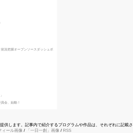
り
始と状況把握オープンソースダッシュボ
会」
委員会、始動！
に提供します。記事内で紹介するプログラムや作品は、それぞれに記載
フィール画像
/
「一日一創」画像
/
RSS