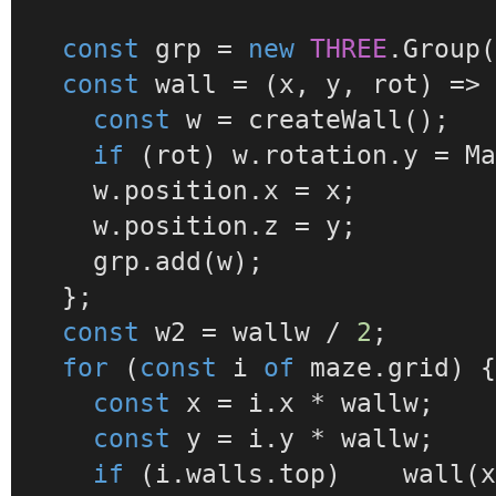
const
 grp = 
new
THREE
.
Group
(
const
wall
 = (
x, y, rot
) => 
const
 w = 
createWall
();

if
 (rot) w.
rotation
.
y
 = 
M
    w.
position
.
x
 = x;

    w.
position
.
z
 = y;

    grp.
add
(w);

  };

const
 w2 = wallw / 
2
;

for
 (
const
 i 
of
 maze.
grid
) {
const
 x = i.
x
 * wallw;

const
 y = i.
y
 * wallw;

if
 (i.
walls
.
top
)    
wall
(