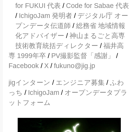
for FUKUI 代表
/
Code for Sabae 代表
/
IchigoJam 発明者
/
デジタル庁 オー
プンデータ伝道師
/
総務省 地域情報
化アドバイザー
/
神山まるごと高専
技術教育統括ディレクター
/
福井高
専 1999年卒
/
PV撮影監督「感謝」
/
Facebook
/
X
/
fukuno@jig.jp
jigインターン
/
エンジニア募集
/
ふわ
っち
/
IchigoJam
/
オープンデータプラ
ットフォーム