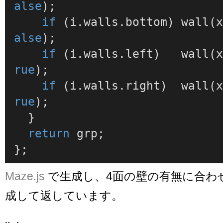
alse
);

if
 (i.
walls
.
bottom
) 
wall
(
alse
);

if
 (i.
walls
.
left
)   
wall
(
rue
);

if
 (i.
walls
.
right
)  
wall
(
rue
);

  }

return
 grp;

};
Maze.js
で生成し、4面の壁の有無に合わ
成して返しています。