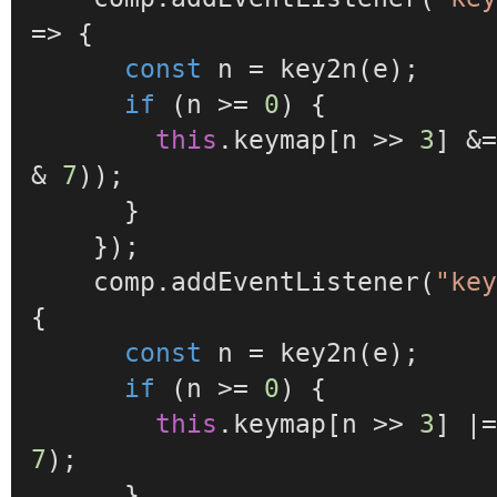
=>
 {

const
 n = 
key2n
(e);

if
 (n >= 
0
) {

this
.
keymap
[n >> 
3
] &
& 
7
));

      }

    });

    comp.
addEventListener
(
"ke
{

const
 n = 
key2n
(e);

if
 (n >= 
0
) {

this
.
keymap
[n >> 
3
] |
7
);

      }
