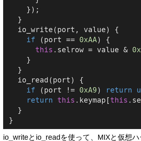
    });

  }

io_write
(
port, value
) {

if
 (port == 
0xAA
) {

this
.
selrow
 = value & 
0
    }

  }

io_read
(
port
) {

if
 (port != 
0xA9
) 
return
return
this
.
keymap
[
this
.
s
  }

}
io_writeとio_readを使って、MIXと