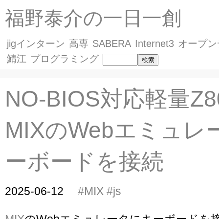
福野泰介の一日一創
jigインターン
高専
SABERA
Internet3
オープン
鯖江
プログラミング
NO-BIOS対応軽量Z
MIXのWebエミュ
ーボードを接続
2025-06-12
#MIX
#js
MIX
のWebエミュレータにキーボードを