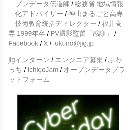
プンデータ伝道師
/
総務省 地域情報
化アドバイザー
/
神山まるごと高専
技術教育統括ディレクター
/
福井高
専 1999年卒
/
PV撮影監督「感謝」
/
Facebook
/
X
/
fukuno@jig.jp
jigインターン
/
エンジニア募集
/
ふわ
っち
/
IchigoJam
/
オープンデータプラ
ットフォーム