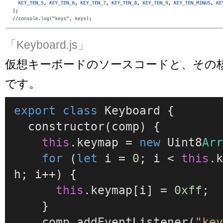
「Keyboard.js」
仮想キーボードのソースコードと、その
です。
export
class
Keyboard
 {

constructor
(
comp
) {

this
.
keymap
 = 
new
Uint
8
Ar
for
 (
let
 i = 
0
; i < 
this
.
h
; i++) {

this
.
keymap
[i] = 
0xff
;

    }

    comp.
addEventListener
(
"ke