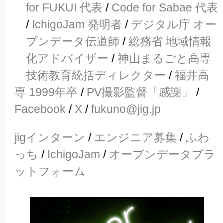
for FUKUI 代表
/
Code for Sabae 代表
/
IchigoJam 発明者
/
デジタル庁 オー
プンデータ伝道師
/
総務省 地域情報
化アドバイザー
/
神山まるごと高専
技術教育統括ディレクター
/
福井高
専 1999年卒
/
PV撮影監督「感謝」
/
Facebook
/
X
/
fukuno@jig.jp
jigインターン
/
エンジニア募集
/
ふわ
っち
/
IchigoJam
/
オープンデータプラ
ットフォーム