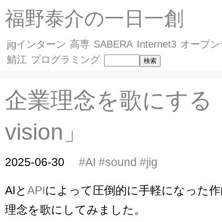
福野泰介の一日一創
jigインターン
高専
SABERA
Internet3
オープン
鯖江
プログラミング
企業理念を歌にする「jig
vision」
2025-06-30
#AI
#sound
#jig
AIと
API
によって圧倒的に手軽になった作曲。
理念を歌にしてみました。