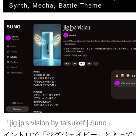
「jig.jp's vision by taisukef | Suno」
イントロで「ジグジェイピー」と入って