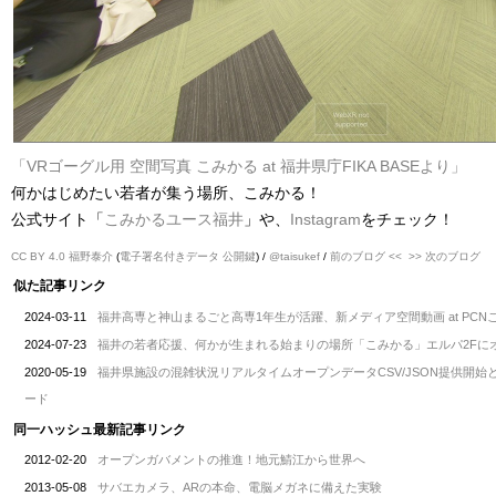
「VRゴーグル用 空間写真 こみかる at 福井県庁FIKA BASEより」
何かはじめたい若者が集う場所、こみかる！
公式サイト「
こみかるユース福井
」や、
Instagram
をチェック！
CC BY 4.0
福野泰介
(
電子署名付きデータ
公開鍵
) /
@taisukef
/
前のブログ <<
>> 次のブログ
似た記事リンク
2024-03-11
福井高専と神山まるごと高専1年生が活躍、新メディア空間動画 at PCNこ
2024-07-23
福井の若者応援、何かが生まれる始まりの場所「こみかる」エルパ2Fに
2020-05-19
福井県施設の混雑状況リアルタイムオープンデータCSV/JSON提供開
ード
同一ハッシュ最新記事リンク
2012-02-20
オープンガバメントの推進！地元鯖江から世界へ
2013-05-08
サバエカメラ、ARの本命、電脳メガネに備えた実験