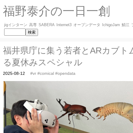
福野泰介の一日一創
jigインターン
高専
SABERA
Internet3
オープンデータ
IchigoJam
鯖江
福井県庁に集う若者とARカブト
る夏休みスペシャル
2025-08-12
#vr
#comical
#opendata