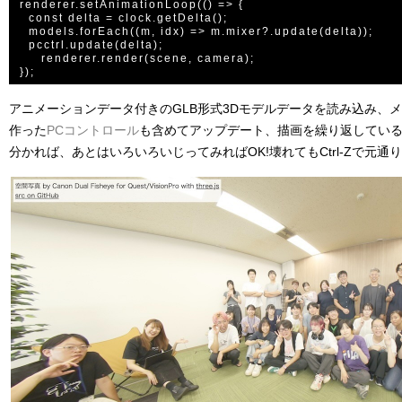
renderer.setAnimationLoop(() => {

  const delta = clock.getDelta();

  models.forEach((m, idx) => m.mixer?.update(delta));

  pcctrl.update(delta);

	renderer.render(scene, camera);

アニメーションデータ付きのGLB形式3Dモデルデータを読み込み、
作った
PCコントロール
も含めてアップデート、描画を繰り返してい
分かれば、あとはいろいろいじってみればOK!壊れてもCtrl-Zで元通