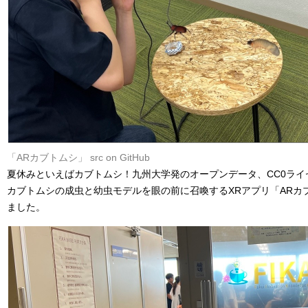
「ARカブトムシ」
src on GitHub
夏休みといえばカブトムシ！九州大学発のオープンデータ、CC0ラ
カブトムシの成虫と幼虫モデルを眼の前に召喚するXRアプリ「ARカ
ました。