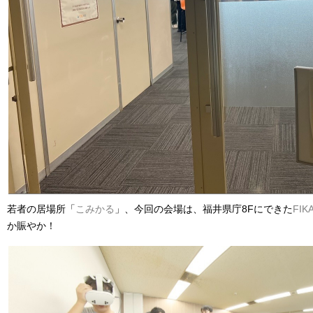
若者の居場所「
こみかる
」、今回の会場は、福井県庁8Fにできた
FIK
か賑やか！