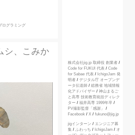
プログラミング
ムシ、こみか
株式会社jig.jp 取締役 創業者
/
Code for FUKUI 代表
/
Code
for Sabae 代表
/
IchigoJam 発
明者
/
デジタル庁 オープンデ
ータ伝道師
/
総務省 地域情報
化アドバイザー
/
神山まるご
と高専 技術教育統括ディレク
ター
/
福井高専 1999年卒
/
PV撮影監督「感謝」
/
Facebook
/
X
/
fukuno@jig.jp
jigインターン
/
エンジニア募
集
/
ふわっち
/
IchigoJam
/
オ