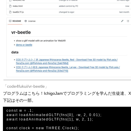
「code4fukui/vr-beetle」
プログラムはこちら！IchigoJamでプログラミングを学んだ生徒達
下記はその一部。
const w = .1;

await loadAnimatedGLTF(fns[0], -w, 2, 0.01);

await loadAnimatedGLTF(fns[1], w, 2, 1);

const clock = new THREE.Clock();
