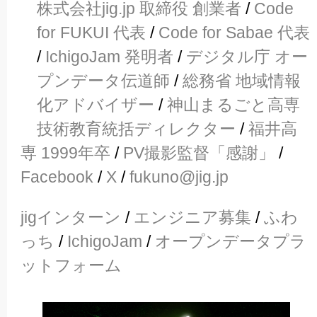
株式会社jig.jp 取締役 創業者
/
Code
for FUKUI 代表
/
Code for Sabae 代表
/
IchigoJam 発明者
/
デジタル庁 オー
プンデータ伝道師
/
総務省 地域情報
化アドバイザー
/
神山まるごと高専
技術教育統括ディレクター
/
福井高
専 1999年卒
/
PV撮影監督「感謝」
/
Facebook
/
X
/
fukuno@jig.jp
jigインターン
/
エンジニア募集
/
ふわ
っち
/
IchigoJam
/
オープンデータプラ
ットフォーム