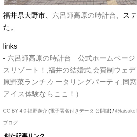
福井県大野市、
六呂師高原の時計台
、ス
た。
links
-
六呂師高原の時計台 公式ホームページ
スリゾート！,福井の結婚式,会費制ウェディ
原野菜ランチ,ケータリングパーティ,同窓
アイス体験ならここ！）
CC BY 4.0
福野泰介
(
電子署名付きデータ
公開鍵
) /
@taisukef
ブログ
似た記事リンク